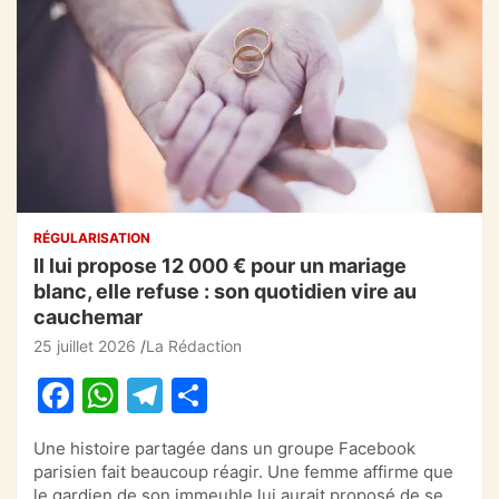
RÉGULARISATION
Il lui propose 12 000 € pour un mariage
blanc, elle refuse : son quotidien vire au
cauchemar
25 juillet 2026
La Rédaction
F
W
T
P
a
h
el
ar
Une histoire partagée dans un groupe Facebook
c
at
e
ta
parisien fait beaucoup réagir. Une femme affirme que
le gardien de son immeuble lui aurait proposé de se