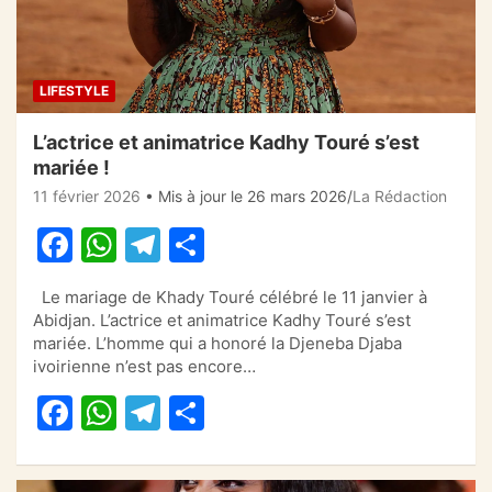
LIFESTYLE
L’actrice et animatrice Kadhy Touré s’est
mariée !
11 février 2026
• Mis à jour le 26 mars 2026
La Rédaction
F
W
T
P
a
h
el
ar
Le mariage de Khady Touré célébré le 11 janvier à
c
at
e
ta
Abidjan. L’actrice et animatrice Kadhy Touré s’est
e
s
gr
g
mariée. L’homme qui a honoré la Djeneba Djaba
ivoirienne n’est pas encore…
b
A
a
er
F
W
T
P
o
p
m
a
h
el
ar
o
p
c
at
e
ta
k