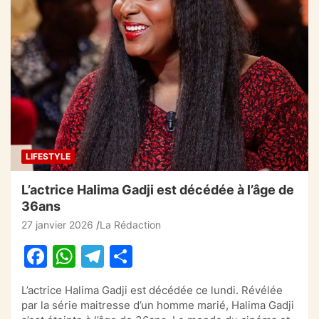
e
s
gr
g
b
A
a
er
o
p
m
o
p
k
LIFESTYLE
L’actrice Halima Gadji est décédée à l’âge de
36ans
27 janvier 2026
La Rédaction
F
W
T
P
a
h
el
ar
L’actrice Halima Gadji est décédée ce lundi. Révélée
c
at
e
ta
par la série maitresse d’un homme marié, Halima Gadji