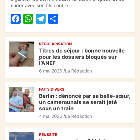
e
s
gr
g
marier avec son fils contre…
b
A
a
er
F
W
T
P
o
p
m
a
h
el
ar
o
p
c
at
e
ta
k
RÉGULARISATION
e
s
gr
g
Titres de séjour : bonne nouvelle
b
A
a
er
pour les dossiers bloqués sur
l’ANEF
o
p
m
6 mai 2026
La Rédaction
o
p
k
FAITS DIVERS
Berlin : dénoncé par sa belle-sœur,
un camerounais se serait jeté
sous un train
4 mai 2026
La Rédaction
RÉUSSITE