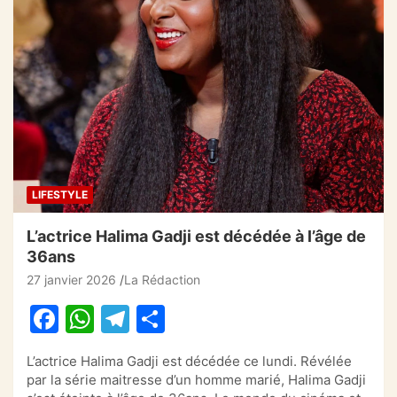
e
s
gr
g
b
A
a
er
o
p
m
o
p
k
LIFESTYLE
L’actrice Halima Gadji est décédée à l’âge de
36ans
27 janvier 2026
La Rédaction
F
W
T
P
a
h
el
ar
L’actrice Halima Gadji est décédée ce lundi. Révélée
c
at
e
ta
par la série maitresse d’un homme marié, Halima Gadji