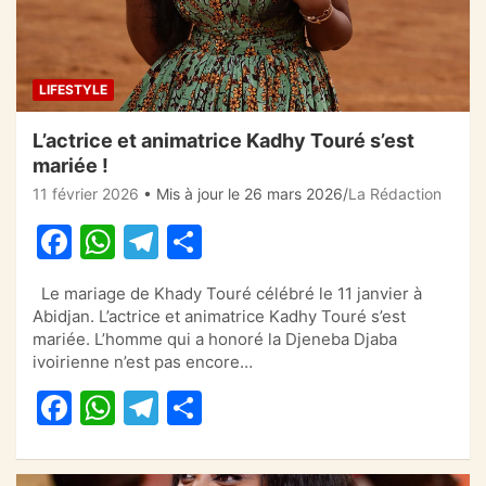
LIFESTYLE
L’actrice et animatrice Kadhy Touré s’est
mariée !
11 février 2026
• Mis à jour le 26 mars 2026
La Rédaction
F
W
T
P
a
h
el
ar
Le mariage de Khady Touré célébré le 11 janvier à
c
at
e
ta
Abidjan. L’actrice et animatrice Kadhy Touré s’est
e
s
gr
g
mariée. L’homme qui a honoré la Djeneba Djaba
ivoirienne n’est pas encore…
b
A
a
er
F
W
T
P
o
p
m
a
h
el
ar
o
p
c
at
e
ta
k