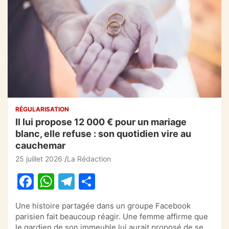
RÉGULARISATION
Il lui propose 12 000 € pour un mariage
blanc, elle refuse : son quotidien vire au
cauchemar
25 juillet 2026
La Rédaction
F
W
T
P
a
h
el
ar
Une histoire partagée dans un groupe Facebook
c
at
e
ta
parisien fait beaucoup réagir. Une femme affirme que
le gardien de son immeuble lui aurait proposé de se