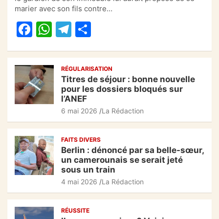
e
s
gr
g
marier avec son fils contre…
b
A
a
er
F
W
T
P
o
p
m
a
h
el
ar
o
p
c
at
e
ta
k
RÉGULARISATION
e
s
gr
g
Titres de séjour : bonne nouvelle
b
A
a
er
pour les dossiers bloqués sur
l’ANEF
o
p
m
6 mai 2026
La Rédaction
o
p
k
FAITS DIVERS
Berlin : dénoncé par sa belle-sœur,
un camerounais se serait jeté
sous un train
4 mai 2026
La Rédaction
RÉUSSITE