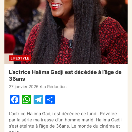
e
s
gr
g
b
A
a
er
o
p
m
o
p
k
LIFESTYLE
L’actrice Halima Gadji est décédée à l’âge de
36ans
27 janvier 2026
La Rédaction
F
W
T
P
a
h
el
ar
L’actrice Halima Gadji est décédée ce lundi. Révélée
c
at
e
ta
par la série maitresse d’un homme marié, Halima Gadji
e
s
gr
g
s’est éteinte à l’âge de 36ans. Le monde du cinéma et