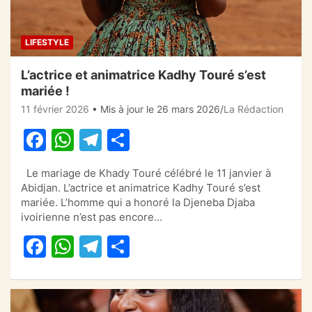
LIFESTYLE
L’actrice et animatrice Kadhy Touré s’est
mariée !
11 février 2026
• Mis à jour le 26 mars 2026
La Rédaction
F
W
T
P
a
h
el
ar
Le mariage de Khady Touré célébré le 11 janvier à
c
at
e
ta
Abidjan. L’actrice et animatrice Kadhy Touré s’est
e
s
gr
g
mariée. L’homme qui a honoré la Djeneba Djaba
ivoirienne n’est pas encore…
b
A
a
er
F
W
T
P
o
p
m
a
h
el
ar
o
p
c
at
e
ta
k