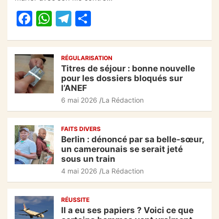
b
A
a
er
F
W
T
P
o
p
m
a
h
el
ar
o
p
c
at
e
ta
k
RÉGULARISATION
e
s
gr
g
Titres de séjour : bonne nouvelle
b
A
a
er
pour les dossiers bloqués sur
l’ANEF
o
p
m
6 mai 2026
La Rédaction
o
p
k
FAITS DIVERS
Berlin : dénoncé par sa belle-sœur,
un camerounais se serait jeté
sous un train
4 mai 2026
La Rédaction
RÉUSSITE
Il a eu ses papiers ? Voici ce que