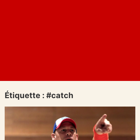
Étiquette :
#catch