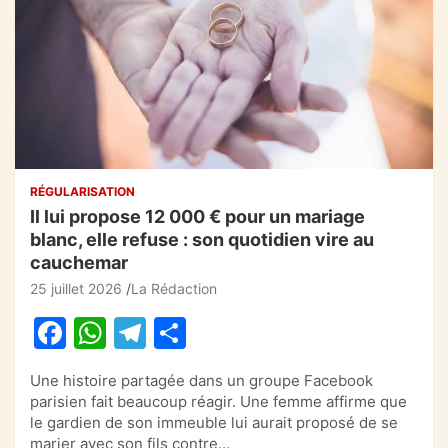
RÉGULARISATION
Il lui propose 12 000 € pour un mariage
blanc, elle refuse : son quotidien vire au
cauchemar
25 juillet 2026
La Rédaction
F
W
T
P
a
h
el
ar
Une histoire partagée dans un groupe Facebook
c
at
e
ta
parisien fait beaucoup réagir. Une femme affirme que
e
s
gr
g
le gardien de son immeuble lui aurait proposé de se
marier avec son fils contre…