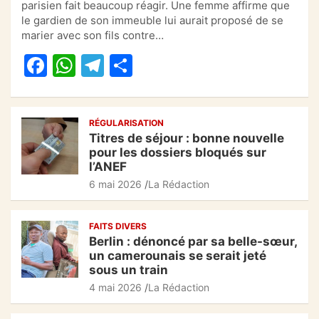
c
at
e
ta
parisien fait beaucoup réagir. Une femme affirme que
e
s
gr
g
le gardien de son immeuble lui aurait proposé de se
marier avec son fils contre…
b
A
a
er
F
W
T
P
o
p
m
a
h
el
ar
o
p
c
at
e
ta
k
RÉGULARISATION
e
s
gr
g
Titres de séjour : bonne nouvelle
b
A
a
er
pour les dossiers bloqués sur
l’ANEF
o
p
m
6 mai 2026
La Rédaction
o
p
k
FAITS DIVERS
Berlin : dénoncé par sa belle-sœur,
un camerounais se serait jeté
sous un train
4 mai 2026
La Rédaction