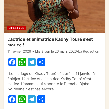
LIFESTYLE
L’actrice et animatrice Kadhy Touré s’est
mariée !
11 février 2026
• Mis à jour le 26 mars 2026
La Rédaction
F
W
T
P
a
h
el
ar
Le mariage de Khady Touré célébré le 11 janvier à
c
at
e
ta
Abidjan. L’actrice et animatrice Kadhy Touré s’est
e
s
gr
g
mariée. L’homme qui a honoré la Djeneba Djaba
ivoirienne n’est pas encore…
b
A
a
er
F
W
T
P
o
p
m
a
h
el
ar
o
p