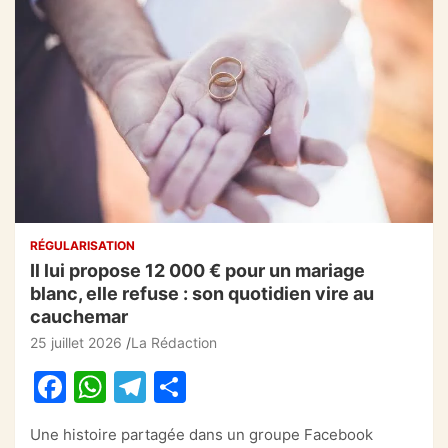
RÉGULARISATION
Il lui propose 12 000 € pour un mariage
blanc, elle refuse : son quotidien vire au
cauchemar
25 juillet 2026
La Rédaction
F
W
T
P
a
h
el
ar
Une histoire partagée dans un groupe Facebook