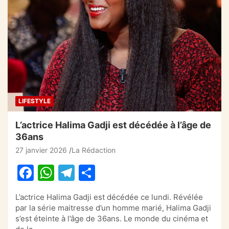
e
s
gr
g
b
A
a
er
o
p
m
o
p
k
LIFESTYLE
L’actrice Halima Gadji est décédée à l’âge de
36ans
27 janvier 2026
La Rédaction
F
W
T
P
a
h
el
ar
L’actrice Halima Gadji est décédée ce lundi. Révélée
c
at
e
ta
par la série maitresse d’un homme marié, Halima Gadji
e
s
gr
g
s’est éteinte à l’âge de 36ans. Le monde du cinéma et