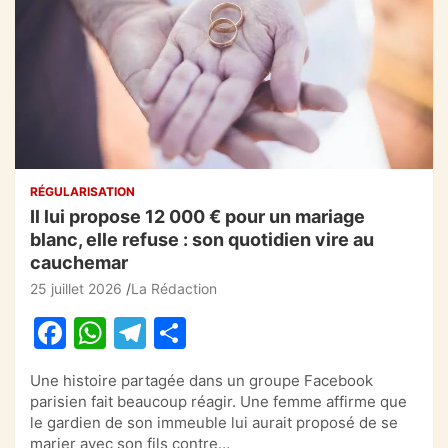
RÉGULARISATION
Il lui propose 12 000 € pour un mariage
blanc, elle refuse : son quotidien vire au
cauchemar
25 juillet 2026
La Rédaction
F
W
T
P
a
h
el
ar
Une histoire partagée dans un groupe Facebook
c
at
e
ta
parisien fait beaucoup réagir. Une femme affirme que
e
s
gr
g
le gardien de son immeuble lui aurait proposé de se
marier avec son fils contre…