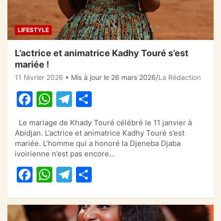
LIFESTYLE
L’actrice et animatrice Kadhy Touré s’est
mariée !
11 février 2026
• Mis à jour le 26 mars 2026
La Rédaction
F
W
T
P
a
h
el
ar
Le mariage de Khady Touré célébré le 11 janvier à
c
at
e
ta
Abidjan. L’actrice et animatrice Kadhy Touré s’est
e
s
gr
g
mariée. L’homme qui a honoré la Djeneba Djaba
ivoirienne n’est pas encore…
b
A
a
er
F
W
T
P
o
p
m
a
h
el
ar
o
p
c
at
e
ta
k