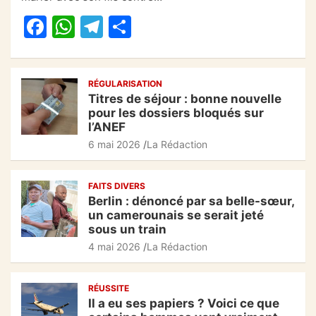
b
A
a
er
F
W
T
P
o
p
m
a
h
el
ar
o
p
c
at
e
ta
k
RÉGULARISATION
e
s
gr
g
Titres de séjour : bonne nouvelle
b
A
a
er
pour les dossiers bloqués sur
l’ANEF
o
p
m
6 mai 2026
La Rédaction
o
p
k
FAITS DIVERS
Berlin : dénoncé par sa belle-sœur,
un camerounais se serait jeté
sous un train
4 mai 2026
La Rédaction
RÉUSSITE
Il a eu ses papiers ? Voici ce que