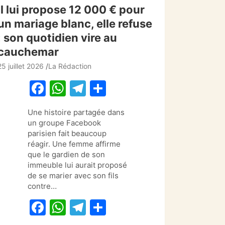
Il lui propose 12 000 € pour
un mariage blanc, elle refuse
: son quotidien vire au
cauchemar
25 juillet 2026
La Rédaction
F
W
T
P
a
h
el
ar
Une histoire partagée dans
c
at
e
ta
un groupe Facebook
e
s
gr
g
parisien fait beaucoup
réagir. Une femme affirme
b
A
a
er
que le gardien de son
o
p
m
immeuble lui aurait proposé
de se marier avec son fils
o
p
contre…
k
F
W
T
P
a
h
el
ar