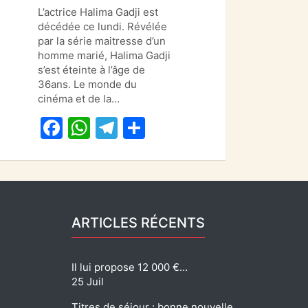
a
h
el
ar
L’actrice Halima Gadji est
c
at
e
ta
décédée ce lundi. Révélée
e
s
gr
g
par la série maitresse d’un
homme marié, Halima Gadji
b
A
a
er
s’est éteinte à l’âge de
o
p
m
36ans. Le monde du
cinéma et de la…
o
p
F
W
T
P
k
a
h
el
ar
c
at
e
ta
e
s
gr
g
b
A
a
er
ARTICLES RÉCENTS
o
p
m
o
p
Il lui propose 12 000 €…
k
25 Juil
Titres de séjour : bonne nouvelle…