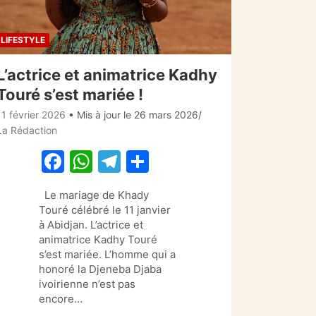
LIFESTYLE
L’actrice et animatrice Kadhy
Touré s’est mariée !
11 février 2026
• Mis à jour le 26 mars 2026
La Rédaction
F
W
T
P
a
h
el
ar
Le mariage de Khady
c
at
e
ta
Touré célébré le 11 janvier
e
s
gr
g
à Abidjan. L’actrice et
animatrice Kadhy Touré
b
A
a
er
s’est mariée. L’homme qui a
o
p
m
honoré la Djeneba Djaba
ivoirienne n’est pas
o
p
encore…