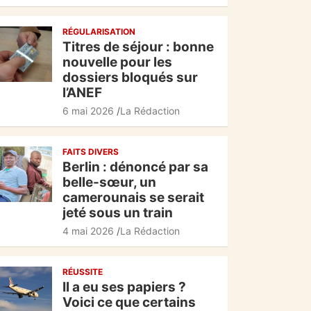
c
at
e
ta
RÉGULARISATION
e
s
gr
g
Titres de séjour : bonne
b
A
a
er
nouvelle pour les
dossiers bloqués sur
o
p
m
l’ANEF
o
p
6 mai 2026
La Rédaction
k
FAITS DIVERS
Berlin : dénoncé par sa
belle-sœur, un
camerounais se serait
jeté sous un train
4 mai 2026
La Rédaction
RÉUSSITE
Il a eu ses papiers ?
Voici ce que certains