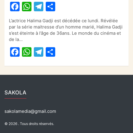
F
W
T
P
a
h
el
ar
L’actrice Halima Gadji est décédée ce lundi. Révélée
c
at
e
ta
par la série maitresse d’un homme marié, Halima Gadji
e
s
gr
g
s’est éteinte à l’âge de 36ans. Le monde du cinéma et
de la…
b
A
a
er
F
W
T
P
o
p
m
a
h
el
ar
o
p
c
at
e
ta
k
e
s
gr
g
b
A
a
er
SAKOLA
o
p
m
o
p
sakolamedia@gmail.com
k
© 2026 . Tous droits réservés.