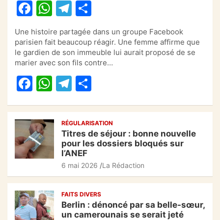
F
W
T
P
a
h
el
ar
Une histoire partagée dans un groupe Facebook
c
at
e
ta
parisien fait beaucoup réagir. Une femme affirme que
e
s
gr
g
le gardien de son immeuble lui aurait proposé de se
marier avec son fils contre…
b
A
a
er
F
W
T
P
o
p
m
a
h
el
ar
o
p
c
at
e
ta
k
RÉGULARISATION
e
s
gr
g
Titres de séjour : bonne nouvelle
b
A
a
er
pour les dossiers bloqués sur
l’ANEF
o
p
m
6 mai 2026
La Rédaction
o
p
k
FAITS DIVERS
Berlin : dénoncé par sa belle-sœur,
un camerounais se serait jeté