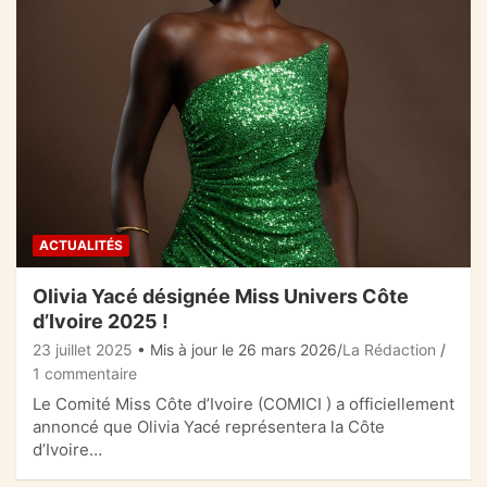
ACTUALITÉS
Olivia Yacé désignée Miss Univers Côte
d’Ivoire 2025 !
23 juillet 2025
• Mis à jour le 26 mars 2026
La Rédaction
1 commentaire
Le Comité Miss Côte d’Ivoire (COMICI ) a officiellement
annoncé que Olivia Yacé représentera la Côte
d’Ivoire…