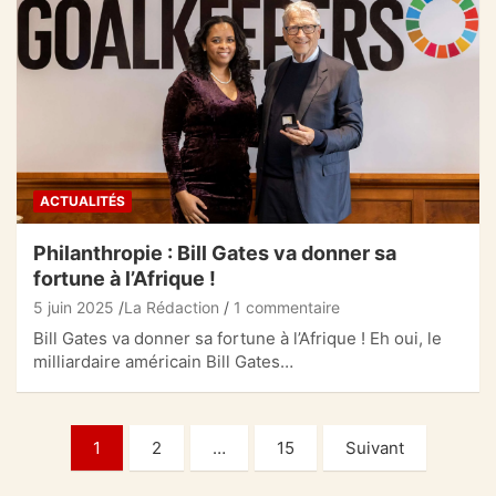
ACTUALITÉS
Philanthropie : Bill Gates va donner sa
fortune à l’Afrique !
5 juin 2025
La Rédaction
1 commentaire
Bill Gates va donner sa fortune à l’Afrique ! Eh oui, le
milliardaire américain Bill Gates…
Pagination
1
2
…
15
Suivant
des