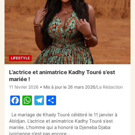
LIFESTYLE
L’actrice et animatrice Kadhy Touré s’est
mariée !
11 février 2026
• Mis à jour le 26 mars 2026
La Rédaction
F
W
T
P
a
h
el
ar
Le mariage de Khady Touré célébré le 11 janvier à
c
at
e
ta
Abidjan. L’actrice et animatrice Kadhy Touré s’est
e
s
gr
g
mariée. L’homme qui a honoré la Djeneba Djaba
ivoirienne n’est pas encore…