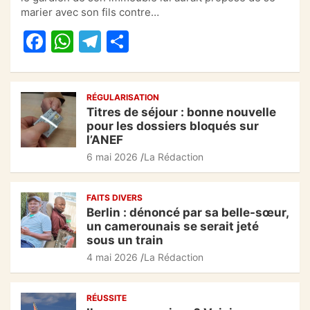
e
s
gr
g
marier avec son fils contre…
b
A
a
er
F
W
T
P
o
p
m
a
h
el
ar
o
p
c
at
e
ta
k
RÉGULARISATION
e
s
gr
g
Titres de séjour : bonne nouvelle
b
A
a
er
pour les dossiers bloqués sur
l’ANEF
o
p
m
6 mai 2026
La Rédaction
o
p
k
FAITS DIVERS
Berlin : dénoncé par sa belle-sœur,
un camerounais se serait jeté
sous un train
4 mai 2026
La Rédaction
RÉUSSITE