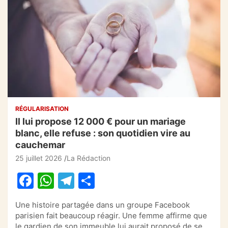
RÉGULARISATION
Il lui propose 12 000 € pour un mariage
blanc, elle refuse : son quotidien vire au
cauchemar
25 juillet 2026
La Rédaction
F
W
T
P
a
h
el
ar
Une histoire partagée dans un groupe Facebook
c
at
e
ta
parisien fait beaucoup réagir. Une femme affirme que
le gardien de son immeuble lui aurait proposé de se