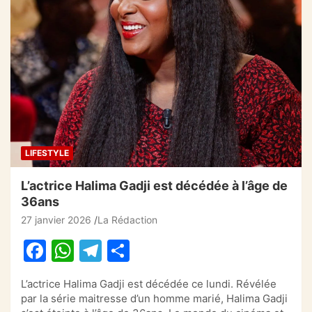
e
s
gr
g
b
A
a
er
o
p
m
o
p
k
LIFESTYLE
L’actrice Halima Gadji est décédée à l’âge de
36ans
27 janvier 2026
La Rédaction
F
W
T
P
a
h
el
ar
L’actrice Halima Gadji est décédée ce lundi. Révélée
c
at
e
ta
par la série maitresse d’un homme marié, Halima Gadji