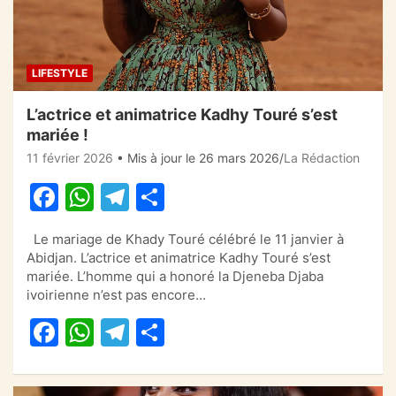
LIFESTYLE
L’actrice et animatrice Kadhy Touré s’est
mariée !
11 février 2026
• Mis à jour le 26 mars 2026
La Rédaction
F
W
T
P
a
h
el
ar
Le mariage de Khady Touré célébré le 11 janvier à
c
at
e
ta
Abidjan. L’actrice et animatrice Kadhy Touré s’est
e
s
gr
g
mariée. L’homme qui a honoré la Djeneba Djaba
ivoirienne n’est pas encore…
b
A
a
er
F
W
T
P
o
p
m
a
h
el
ar
o
p
c
at
e
ta
k