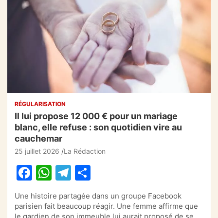
RÉGULARISATION
Il lui propose 12 000 € pour un mariage
blanc, elle refuse : son quotidien vire au
cauchemar
25 juillet 2026
La Rédaction
F
W
T
P
a
h
el
ar
Une histoire partagée dans un groupe Facebook
c
at
e
ta
parisien fait beaucoup réagir. Une femme affirme que
le gardien de son immeuble lui aurait proposé de se