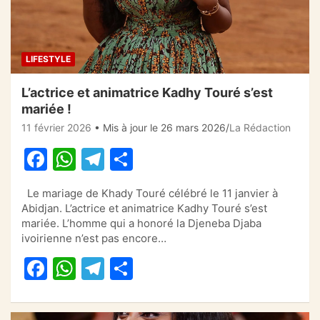
LIFESTYLE
L’actrice et animatrice Kadhy Touré s’est
mariée !
11 février 2026
• Mis à jour le 26 mars 2026
La Rédaction
F
W
T
P
a
h
el
ar
Le mariage de Khady Touré célébré le 11 janvier à
c
at
e
ta
Abidjan. L’actrice et animatrice Kadhy Touré s’est
e
s
gr
g
mariée. L’homme qui a honoré la Djeneba Djaba
ivoirienne n’est pas encore…
b
A
a
er
F
W
T
P
o
p
m
a
h
el
ar
o
p
c
at
e
ta
k