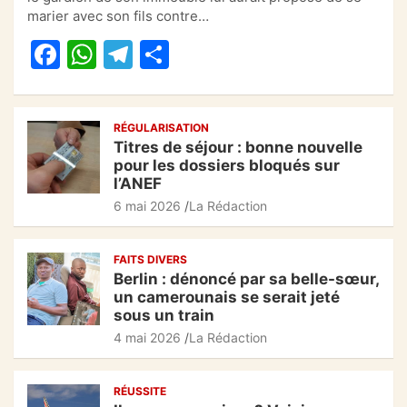
e
s
gr
g
marier avec son fils contre…
b
A
a
er
F
W
T
P
o
p
m
a
h
el
ar
o
p
c
at
e
ta
k
RÉGULARISATION
e
s
gr
g
Titres de séjour : bonne nouvelle
b
A
a
er
pour les dossiers bloqués sur
l’ANEF
o
p
m
6 mai 2026
La Rédaction
o
p
k
FAITS DIVERS
Berlin : dénoncé par sa belle-sœur,
un camerounais se serait jeté
sous un train
4 mai 2026
La Rédaction
RÉUSSITE