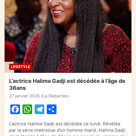
e
s
gr
g
b
A
a
er
o
p
m
o
p
k
LIFESTYLE
L’actrice Halima Gadji est décédée à l’âge de
36ans
27 janvier 2026
La Rédaction
F
W
T
P
a
h
el
ar
L’actrice Halima Gadji est décédée ce lundi. Révélée
c
at
e
ta
par la série maitresse d’un homme marié, Halima Gadji