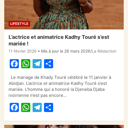
LIFESTYLE
L’actrice et animatrice Kadhy Touré s’est
mariée !
11 février 2026
• Mis à jour le 26 mars 2026
La Rédaction
F
W
T
P
a
h
el
ar
Le mariage de Khady Touré célébré le 11 janvier à
c
at
e
ta
Abidjan. L’actrice et animatrice Kadhy Touré s’est
e
s
gr
g
mariée. L’homme qui a honoré la Djeneba Djaba
ivoirienne n’est pas encore…
b
A
a
er
F
W
T
P
o
p
m
a
h
el
ar
o
p
c
at
e
ta
k