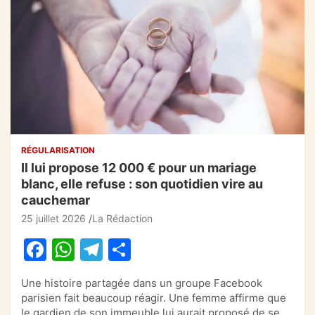
RÉGULARISATION
Il lui propose 12 000 € pour un mariage
blanc, elle refuse : son quotidien vire au
cauchemar
25 juillet 2026
La Rédaction
F
W
T
P
a
h
el
ar
Une histoire partagée dans un groupe Facebook
c
at
e
ta
parisien fait beaucoup réagir. Une femme affirme que
le gardien de son immeuble lui aurait proposé de se