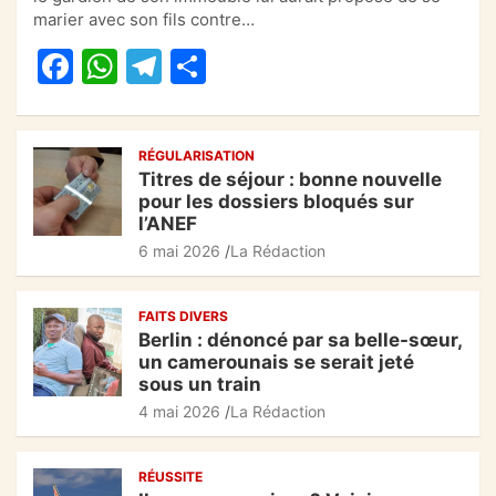
e
s
gr
g
marier avec son fils contre…
b
A
a
er
F
W
T
P
o
p
m
a
h
el
ar
o
p
c
at
e
ta
k
RÉGULARISATION
e
s
gr
g
Titres de séjour : bonne nouvelle
b
A
a
er
pour les dossiers bloqués sur
l’ANEF
o
p
m
6 mai 2026
La Rédaction
o
p
k
FAITS DIVERS
Berlin : dénoncé par sa belle-sœur,
un camerounais se serait jeté
sous un train
4 mai 2026
La Rédaction
RÉUSSITE