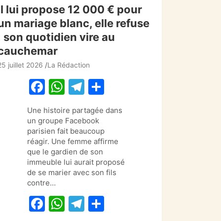
Il lui propose 12 000 € pour
un mariage blanc, elle refuse
: son quotidien vire au
cauchemar
25 juillet 2026
La Rédaction
F
W
T
P
a
h
el
ar
Une histoire partagée dans
c
at
e
ta
un groupe Facebook
e
s
gr
g
parisien fait beaucoup
réagir. Une femme affirme
b
A
a
er
que le gardien de son
o
p
m
immeuble lui aurait proposé
de se marier avec son fils
o
p
contre…
k
F
W
T
P
a
h
el
ar