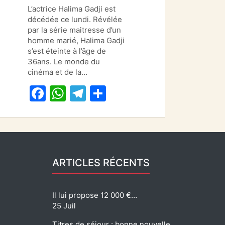
a
h
el
ar
L’actrice Halima Gadji est
c
at
e
ta
décédée ce lundi. Révélée
e
s
gr
g
par la série maitresse d’un
homme marié, Halima Gadji
b
A
a
er
s’est éteinte à l’âge de
o
p
m
36ans. Le monde du
cinéma et de la…
o
p
F
W
T
P
k
a
h
el
ar
c
at
e
ta
e
s
gr
g
b
A
a
er
ARTICLES RÉCENTS
o
p
m
o
p
Il lui propose 12 000 €…
k
25 Juil
Titres de séjour : bonne nouvelle…