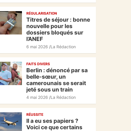
c
at
e
ta
RÉGULARISATION
e
s
gr
g
Titres de séjour : bonne
b
A
a
er
nouvelle pour les
dossiers bloqués sur
o
p
m
l’ANEF
o
p
6 mai 2026
La Rédaction
k
FAITS DIVERS
Berlin : dénoncé par sa
belle-sœur, un
camerounais se serait
jeté sous un train
4 mai 2026
La Rédaction
RÉUSSITE
Il a eu ses papiers ?
Voici ce que certains