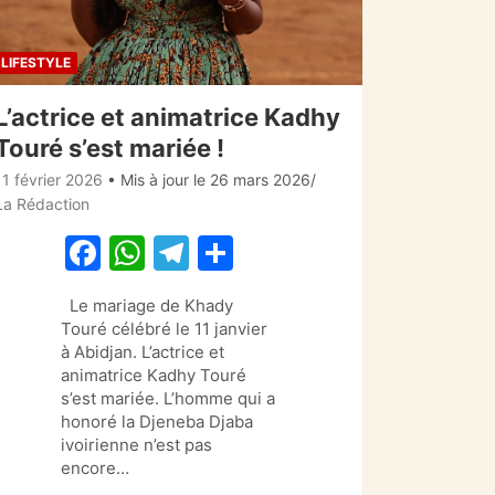
LIFESTYLE
L’actrice et animatrice Kadhy
Touré s’est mariée !
11 février 2026
• Mis à jour le 26 mars 2026
La Rédaction
F
W
T
P
a
h
el
ar
Le mariage de Khady
c
at
e
ta
Touré célébré le 11 janvier
e
s
gr
g
à Abidjan. L’actrice et
animatrice Kadhy Touré
b
A
a
er
s’est mariée. L’homme qui a
o
p
m
honoré la Djeneba Djaba
ivoirienne n’est pas
o
p
encore…