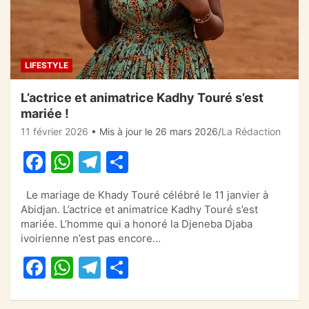
LIFESTYLE
L’actrice et animatrice Kadhy Touré s’est
mariée !
11 février 2026
• Mis à jour le 26 mars 2026
La Rédaction
F
W
T
P
a
h
el
ar
Le mariage de Khady Touré célébré le 11 janvier à
c
at
e
ta
Abidjan. L’actrice et animatrice Kadhy Touré s’est
e
s
gr
g
mariée. L’homme qui a honoré la Djeneba Djaba
ivoirienne n’est pas encore…
b
A
a
er
F
W
T
P
o
p
m
a
h
el
ar
o
p