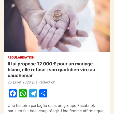
RÉGULARISATION
Il lui propose 12 000 € pour un mariage
blanc, elle refuse : son quotidien vire au
cauchemar
25 juillet 2026
La Rédaction
F
W
T
P
a
h
el
ar
Une histoire partagée dans un groupe Facebook
c
at
e
ta
parisien fait beaucoup réagir. Une femme affirme que