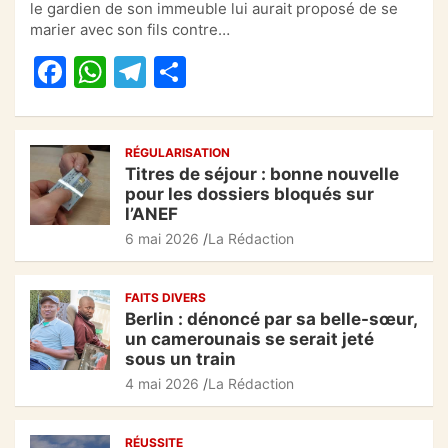
e
s
gr
g
le gardien de son immeuble lui aurait proposé de se
marier avec son fils contre…
b
A
a
er
F
W
T
P
o
p
m
a
h
el
ar
o
p
c
at
e
ta
k
RÉGULARISATION
e
s
gr
g
Titres de séjour : bonne nouvelle
b
A
a
er
pour les dossiers bloqués sur
l’ANEF
o
p
m
6 mai 2026
La Rédaction
o
p
k
FAITS DIVERS
Berlin : dénoncé par sa belle-sœur,
un camerounais se serait jeté
sous un train
4 mai 2026
La Rédaction
RÉUSSITE