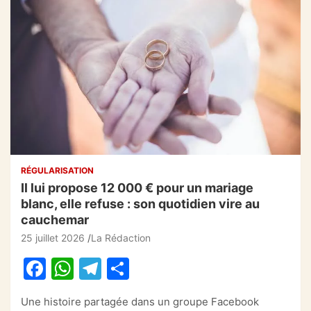
RÉGULARISATION
Il lui propose 12 000 € pour un mariage
blanc, elle refuse : son quotidien vire au
cauchemar
25 juillet 2026
La Rédaction
F
W
T
P
a
h
el
ar
Une histoire partagée dans un groupe Facebook