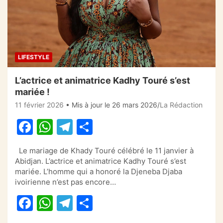
LIFESTYLE
L’actrice et animatrice Kadhy Touré s’est
mariée !
11 février 2026
• Mis à jour le 26 mars 2026
La Rédaction
F
W
T
P
a
h
el
ar
Le mariage de Khady Touré célébré le 11 janvier à
c
at
e
ta
Abidjan. L’actrice et animatrice Kadhy Touré s’est
e
s
gr
g
mariée. L’homme qui a honoré la Djeneba Djaba
ivoirienne n’est pas encore…
b
A
a
er
F
W
T
P
o
p
m
a
h
el
ar
o
p