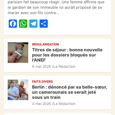
c
at
e
ta
parisien fait beaucoup réagir. Une femme affirme que
e
s
gr
g
le gardien de son immeuble lui aurait proposé de se
marier avec son fils contre…
b
A
a
er
F
W
T
P
o
p
m
a
h
el
ar
o
p
c
at
e
ta
k
RÉGULARISATION
e
s
gr
g
Titres de séjour : bonne nouvelle
b
A
a
er
pour les dossiers bloqués sur
l’ANEF
o
p
m
6 mai 2026
La Rédaction
o
p
k
FAITS DIVERS
Berlin : dénoncé par sa belle-sœur,
un camerounais se serait jeté
sous un train
4 mai 2026
La Rédaction