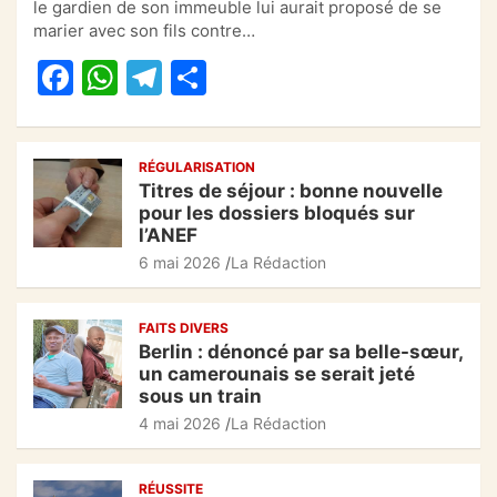
e
s
gr
g
le gardien de son immeuble lui aurait proposé de se
marier avec son fils contre…
b
A
a
er
F
W
T
P
o
p
m
a
h
el
ar
o
p
c
at
e
ta
k
RÉGULARISATION
e
s
gr
g
Titres de séjour : bonne nouvelle
b
A
a
er
pour les dossiers bloqués sur
l’ANEF
o
p
m
6 mai 2026
La Rédaction
o
p
k
FAITS DIVERS
Berlin : dénoncé par sa belle-sœur,
un camerounais se serait jeté
sous un train
4 mai 2026
La Rédaction
RÉUSSITE