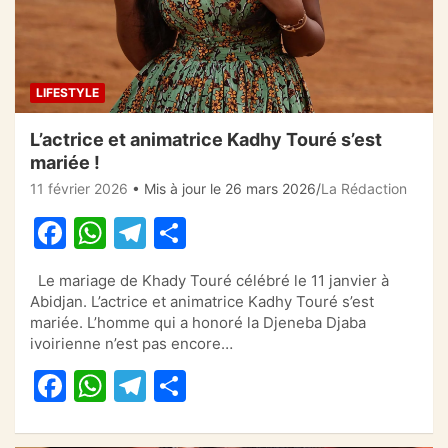
LIFESTYLE
L’actrice et animatrice Kadhy Touré s’est
mariée !
11 février 2026
• Mis à jour le 26 mars 2026
La Rédaction
F
W
T
P
a
h
el
ar
Le mariage de Khady Touré célébré le 11 janvier à
c
at
e
ta
Abidjan. L’actrice et animatrice Kadhy Touré s’est
e
s
gr
g
mariée. L’homme qui a honoré la Djeneba Djaba
ivoirienne n’est pas encore…
b
A
a
er
F
W
T
P
o
p
m
a
h
el
ar
o
p