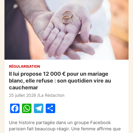
RÉGULARISATION
Il lui propose 12 000 € pour un mariage
blanc, elle refuse : son quotidien vire au
cauchemar
25 juillet 2026
La Rédaction
F
W
T
P
a
h
el
ar
Une histoire partagée dans un groupe Facebook
c
at
e
ta
parisien fait beaucoup réagir. Une femme affirme que