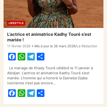
LIFESTYLE
L’actrice et animatrice Kadhy Touré s’est
mariée !
11 février 2026
• Mis à jour le 26 mars 2026
La Rédaction
F
W
T
P
a
h
el
ar
Le mariage de Khady Touré célébré le 11 janvier à
c
at
e
ta
Abidjan. L’actrice et animatrice Kadhy Touré s’est
e
s
gr
g
mariée. L’homme qui a honoré la Djeneba Djaba
ivoirienne n’est pas encore…
b
A
a
er
F
W
T
P
o
p
m
a
h
el
ar
o
p