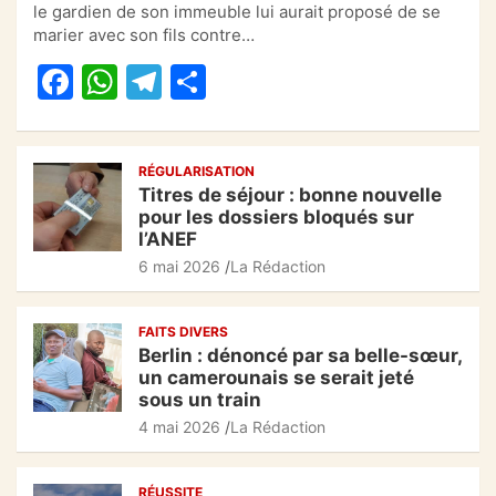
e
s
gr
g
le gardien de son immeuble lui aurait proposé de se
marier avec son fils contre…
b
A
a
er
F
W
T
P
o
p
m
a
h
el
ar
o
p
c
at
e
ta
k
RÉGULARISATION
e
s
gr
g
Titres de séjour : bonne nouvelle
b
A
a
er
pour les dossiers bloqués sur
l’ANEF
o
p
m
6 mai 2026
La Rédaction
o
p
k
FAITS DIVERS
Berlin : dénoncé par sa belle-sœur,
un camerounais se serait jeté
sous un train
4 mai 2026
La Rédaction
RÉUSSITE