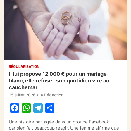
RÉGULARISATION
Il lui propose 12 000 € pour un mariage
blanc, elle refuse : son quotidien vire au
cauchemar
25 juillet 2026
La Rédaction
F
W
T
P
a
h
el
ar
Une histoire partagée dans un groupe Facebook
c
at
e
ta
parisien fait beaucoup réagir. Une femme affirme que