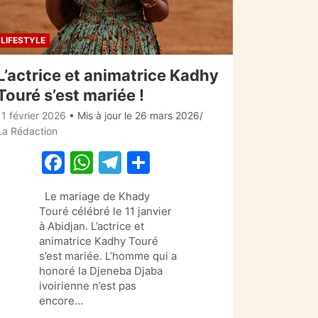
LIFESTYLE
L’actrice et animatrice Kadhy
Touré s’est mariée !
11 février 2026
• Mis à jour le 26 mars 2026
La Rédaction
F
W
T
P
a
h
el
ar
Le mariage de Khady
c
at
e
ta
Touré célébré le 11 janvier
e
s
gr
g
à Abidjan. L’actrice et
animatrice Kadhy Touré
b
A
a
er
s’est mariée. L’homme qui a
o
p
m
honoré la Djeneba Djaba
ivoirienne n’est pas
o
p
encore…