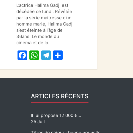
a
h
el
ar
L’actrice Halima Gadji est
c
at
e
ta
décédée ce lundi. Révélée
e
s
gr
g
par la série maitresse d’un
homme marié, Halima Gadji
b
A
a
er
s’est éteinte à l’âge de
o
p
m
36ans. Le monde du
cinéma et de la…
o
p
F
W
T
P
k
a
h
el
ar
c
at
e
ta
e
s
gr
g
b
A
a
er
ARTICLES RÉCENTS
o
p
m
o
p
Il lui propose 12 000 €…
k
25 Juil
Titres de séjour : bonne nouvelle…