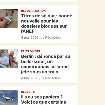
c
at
e
ta
RÉGULARISATION
e
s
gr
g
Titres de séjour : bonne
b
A
a
er
nouvelle pour les
dossiers bloqués sur
o
p
m
l’ANEF
o
p
6 mai 2026
La Rédaction
k
FAITS DIVERS
Berlin : dénoncé par sa
belle-sœur, un
camerounais se serait
jeté sous un train
4 mai 2026
La Rédaction
RÉUSSITE
Il a eu ses papiers ?
Voici ce que certains