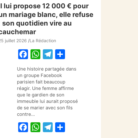
Il lui propose 12 000 € pour
un mariage blanc, elle refuse
: son quotidien vire au
cauchemar
25 juillet 2026
La Rédaction
F
W
T
P
a
h
el
ar
Une histoire partagée dans
c
at
e
ta
un groupe Facebook
e
s
gr
g
parisien fait beaucoup
réagir. Une femme affirme
b
A
a
er
que le gardien de son
o
p
m
immeuble lui aurait proposé
de se marier avec son fils
o
p
contre…
k
F
W
T
P
a
h
el
ar