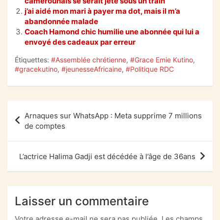
camerounais se serait jeté sous un train
b
A
a
er
j’ai aidé mon mari à payer ma dot, mais il m’a
abandonnée malade
o
p
m
Coach Hamond chic humilie une abonnée qui lui a
envoyé des cadeaux par erreur
o
p
k
Étiquettes:
#Assemblée chrétienne
,
#Grace Emie Kutino
,
#gracekutino
,
#jeunesseAfricaine
,
#Politique RDC
Navigation
Arnaques sur WhatsApp : Meta supprime 7 millions
de
de comptes
l’article
L’actrice Halima Gadji est décédée à l’âge de 36ans
Laisser un commentaire
Votre adresse e-mail ne sera pas publiée.
Les champs