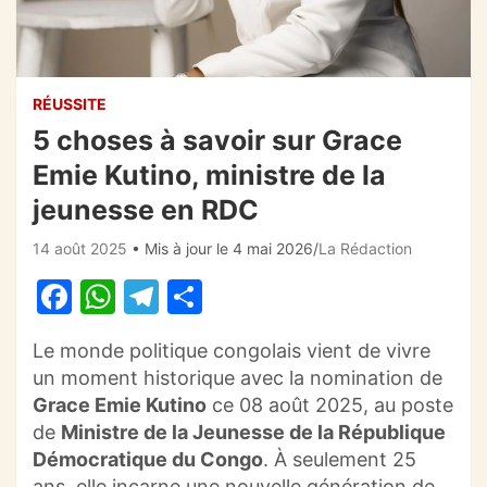
RÉUSSITE
5 choses à savoir sur Grace
Emie Kutino, ministre de la
jeunesse en RDC
14 août 2025
• Mis à jour le 4 mai 2026
La Rédaction
F
W
T
P
a
h
el
ar
Le monde politique congolais vient de vivre
c
at
e
ta
un moment historique avec la nomination de
e
s
gr
g
Grace Emie Kutino
ce 08 août 2025, au poste
b
A
a
er
de
Ministre de la Jeunesse de la République
Démocratique du Congo
. À seulement 25
o
p
m
ans, elle incarne une nouvelle génération de