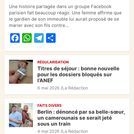
a
h
el
ar
Une histoire partagée dans un groupe Facebook
c
at
e
ta
parisien fait beaucoup réagir. Une femme affirme que
e
s
gr
g
le gardien de son immeuble lui aurait proposé de se
marier avec son fils contre…
b
A
a
er
F
W
T
P
o
p
m
a
h
el
ar
o
p
c
at
e
ta
k
RÉGULARISATION
e
s
gr
g
Titres de séjour : bonne nouvelle
b
A
a
er
pour les dossiers bloqués sur
l’ANEF
o
p
m
6 mai 2026
La Rédaction
o
p
k
FAITS DIVERS
Berlin : dénoncé par sa belle-sœur,
un camerounais se serait jeté
sous un train
4 mai 2026
La Rédaction