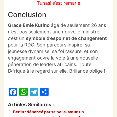
Tunasi s’est remarié
Conclusion
Grace Emie Kutino
âgé de seulement 26 ans
n’est pas seulement une nouvelle ministre,
c’est un
symbole d’espoir et de changement
pour la RDC. Son parcours inspire, sa
jeunesse dynamise, sa foi rassure, et son
engagement ouvre la voie à une nouvelle
génération de leaders africains. Toute
l’Afrique à le regard sur elle. Brillance oblige !
F
W
T
P
a
h
el
ar
Articles Similaires :
c
at
e
ta
Berlin : dénoncé par sa belle-sœur, un
e
s
gr
g