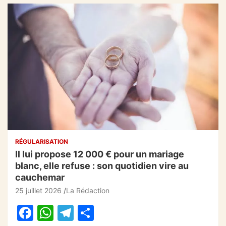
RÉGULARISATION
Il lui propose 12 000 € pour un mariage
blanc, elle refuse : son quotidien vire au
cauchemar
25 juillet 2026
La Rédaction
F
W
T
P