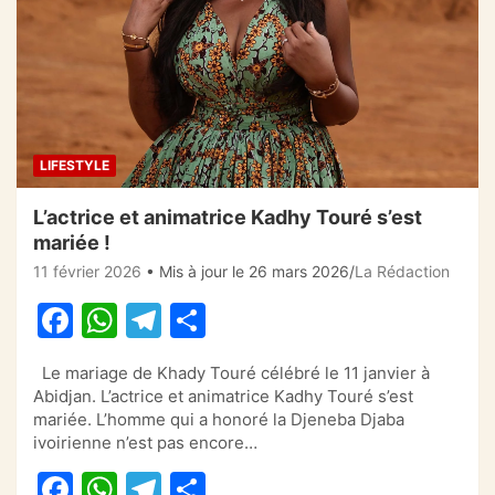
LIFESTYLE
L’actrice et animatrice Kadhy Touré s’est
mariée !
11 février 2026
• Mis à jour le 26 mars 2026
La Rédaction
F
W
T
P
a
h
el
ar
Le mariage de Khady Touré célébré le 11 janvier à
c
at
e
ta
Abidjan. L’actrice et animatrice Kadhy Touré s’est
e
s
gr
g
mariée. L’homme qui a honoré la Djeneba Djaba
ivoirienne n’est pas encore…
b
A
a
er
F
W
T
P