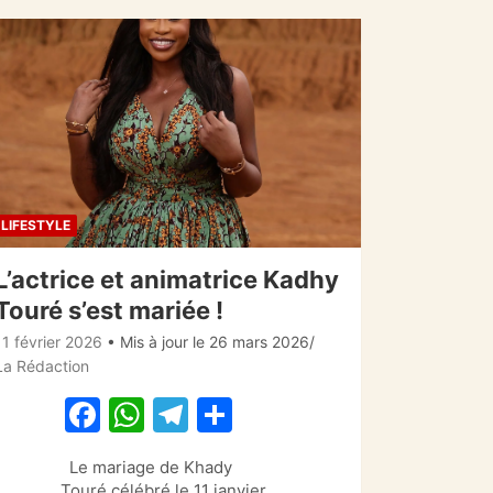
LIFESTYLE
L’actrice et animatrice Kadhy
Touré s’est mariée !
11 février 2026
• Mis à jour le 26 mars 2026
La Rédaction
F
W
T
P
a
h
el
ar
Le mariage de Khady
c
at
e
ta
Touré célébré le 11 janvier