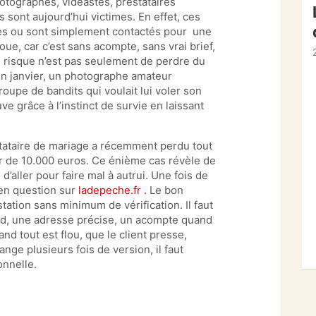
otographes, vidéastes, prestataires
 sont aujourd’hui victimes. En effet, ces
es ou sont simplement contactés pour une
ue, car c’est sans acompte, sans vrai brief,
 le risque n’est pas seulement de perdre du
 En janvier, un photographe amateur
roupe de bandits qui voulait lui voler son
ve grâce à l’instinct de survie en laissant
tataire de mariage a récemment perdu tout
ur de 10.000 euros. Ce énième cas révèle de
d’aller pour faire mal à autrui. Une fois de
e en question sur
ladepeche.fr .
Le bon
station sans minimum de vérification. Il faut
nd, une adresse précise, un acompte quand
uand tout est flou, que le client presse,
ge plusieurs fois de version, il faut
onnelle.