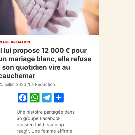
RÉGULARISATION
Il lui propose 12 000 € pour
un mariage blanc, elle refuse
: son quotidien vire au
cauchemar
25 juillet 2026
La Rédaction
F
W
T
P
a
h
el
ar
Une histoire partagée dans
c
at
e
ta
un groupe Facebook
e
s
gr
g
parisien fait beaucoup
réagir. Une femme affirme