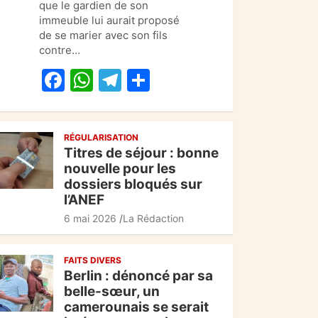
b
A
a
er
que le gardien de son
o
p
m
immeuble lui aurait proposé
de se marier avec son fils
o
p
contre…
k
F
W
T
P
a
h
el
ar
c
at
e
ta
RÉGULARISATION
e
s
gr
g
Titres de séjour : bonne
b
A
a
er
nouvelle pour les
dossiers bloqués sur
o
p
m
l’ANEF
o
p
6 mai 2026
La Rédaction
k
FAITS DIVERS
Berlin : dénoncé par sa
belle-sœur, un
camerounais se serait