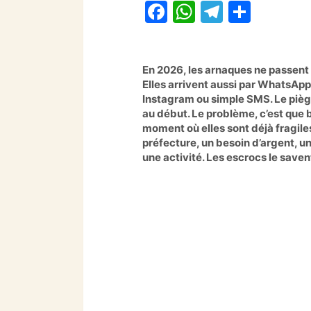
F
W
T
P
a
h
el
ar
c
at
e
ta
En 2026, les arnaques ne passent 
e
s
gr
g
Elles arrivent aussi par WhatsApp
b
A
a
er
Instagram ou simple SMS. Le piège
au début. Le problème, c’est que
o
p
m
moment où elles sont déjà fragiles
o
p
préfecture, un besoin d’argent, u
une activité. Les escrocs le saven
k