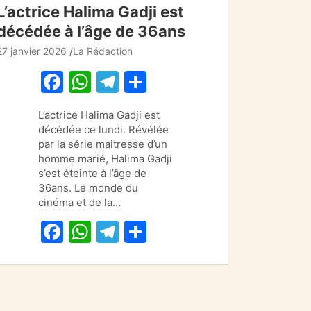
L’actrice Halima Gadji est
décédée à l’âge de 36ans
27 janvier 2026
La Rédaction
F
W
T
P
a
h
el
ar
L’actrice Halima Gadji est
c
at
e
ta
décédée ce lundi. Révélée
e
s
gr
g
par la série maitresse d’un
homme marié, Halima Gadji
b
A
a
er
s’est éteinte à l’âge de
o
p
m
36ans. Le monde du
cinéma et de la…
o
p
F
W
T
P
k
a
h
el
ar
c
at
e
ta
e
s
gr
g