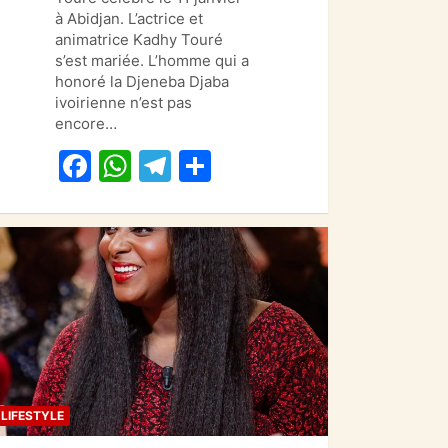
e
s
gr
g
à Abidjan. L’actrice et
animatrice Kadhy Touré
b
A
a
er
s’est mariée. L’homme qui a
o
p
m
honoré la Djeneba Djaba
ivoirienne n’est pas
o
p
encore…
k
F
W
T
P
a
h
el
ar
c
at
e
ta
e
s
gr
g
b
A
a
er
o
p
m
o
p
k
LIFESTYLE