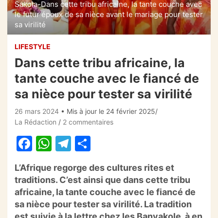
Sakola-Dans cette tribu africaine, la tante couche avec
le futur époux de sa nièce avant le mariage pour tester
sa virilité
LIFESTYLE
Dans cette tribu africaine, la
tante couche avec le fiancé de
sa nièce pour tester sa virilité
26 mars 2024
• Mis à jour le 24 février 2025
La Rédaction
2 commentaires
F
W
T
P
a
h
el
ar
L’Afrique regorge des cultures rites et
c
at
e
ta
traditions. C’est ainsi que dans cette tribu
e
s
gr
g
africaine, la tante couche avec le fiancé de
b
A
a
er
sa nièce pour tester sa virilité. La tradition
est suivie à la lettre chez les Banyakole, à en