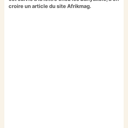
o
p
m
croire un article du site Afrikmag.
o
p
k