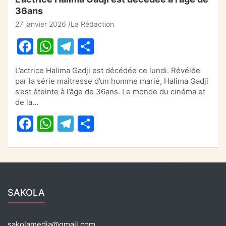
36ans
27 janvier 2026
La Rédaction
F
W
T
P
a
h
el
ar
L’actrice Halima Gadji est décédée ce lundi. Révélée
c
at
e
ta
par la série maitresse d’un homme marié, Halima Gadji
e
s
gr
g
s’est éteinte à l’âge de 36ans. Le monde du cinéma et
de la…
b
A
a
er
F
W
T
P
o
p
m
a
h
el
ar
o
p
c
at
e
ta
k
e
s
gr
g
b
A
a
er
SAKOLA
o
p
m
o
p
sakolamedia@gmail.com