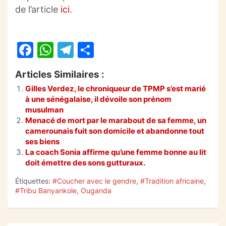
de l’article
ici
.
F
W
T
P
a
h
el
ar
Articles Similaires :
c
at
e
ta
Gilles Verdez, le chroniqueur de TPMP s’est marié
e
s
gr
g
à une sénégalaise, il dévoile son prénom
b
A
a
er
musulman
Menacé de mort par le marabout de sa femme, un
o
p
m
camerounais fuit son domicile et abandonne tout
ses biens
o
p
La coach Sonia affirme qu’une femme bonne au lit
k
doit émettre des sons gutturaux.
Étiquettes:
#Coucher avec le gendre
,
#Tradition africaine
,
#Tribu Banyankole
,
Ouganda