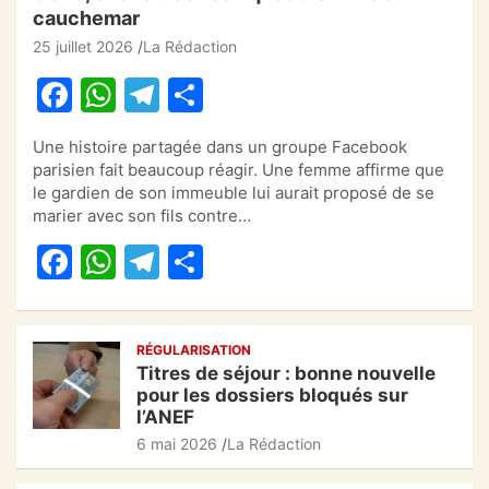
cauchemar
25 juillet 2026
La Rédaction
F
W
T
P
a
h
el
ar
Une histoire partagée dans un groupe Facebook
c
at
e
ta
parisien fait beaucoup réagir. Une femme affirme que
e
s
gr
g
le gardien de son immeuble lui aurait proposé de se
marier avec son fils contre…
b
A
a
er
F
W
T
P
o
p
m
a
h
el
ar
o
p
c
at
e
ta
k
RÉGULARISATION
e
s
gr
g
Titres de séjour : bonne nouvelle
b
A
a
er
pour les dossiers bloqués sur
l’ANEF
o
p
m
6 mai 2026
La Rédaction
o
p