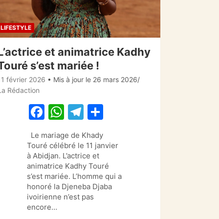
LIFESTYLE
L’actrice et animatrice Kadhy
Touré s’est mariée !
11 février 2026
• Mis à jour le 26 mars 2026
La Rédaction
F
W
T
P
a
h
el
ar
Le mariage de Khady
c
at
e
ta
Touré célébré le 11 janvier
e
s
gr
g
à Abidjan. L’actrice et
animatrice Kadhy Touré
b
A
a
er
s’est mariée. L’homme qui a
o
p
m
honoré la Djeneba Djaba
ivoirienne n’est pas
o
p
encore…