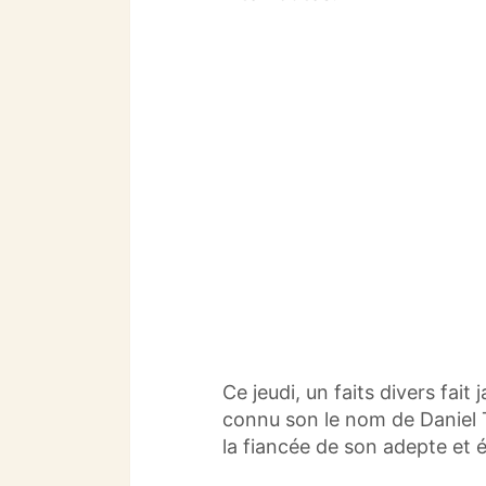
o
p
m
o
p
k
Ce jeudi, un faits divers fait 
connu son le nom de Daniel T
la fiancée de son adepte et é