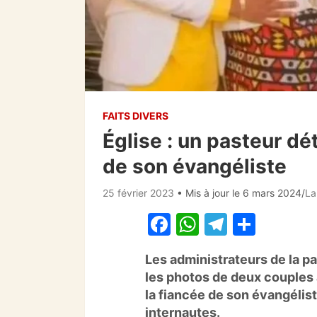
FAITS DIVERS
Église : un pasteur dé
de son évangéliste
25 février 2023
• Mis à jour le 6 mars 2024
La
F
W
T
P
a
h
el
ar
Les administrateurs de la 
c
at
e
ta
les photos de deux couples 
e
s
gr
g
la fiancée de son évangélist
b
A
a
er
internautes.