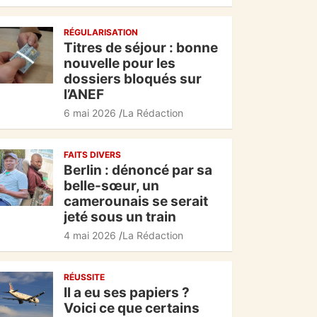
c
at
e
ta
RÉGULARISATION
e
s
gr
g
Titres de séjour : bonne
b
A
a
er
nouvelle pour les
dossiers bloqués sur
o
p
m
l’ANEF
o
p
6 mai 2026
La Rédaction
k
FAITS DIVERS
Berlin : dénoncé par sa
belle-sœur, un
camerounais se serait
jeté sous un train
4 mai 2026
La Rédaction
RÉUSSITE
Il a eu ses papiers ?
Voici ce que certains