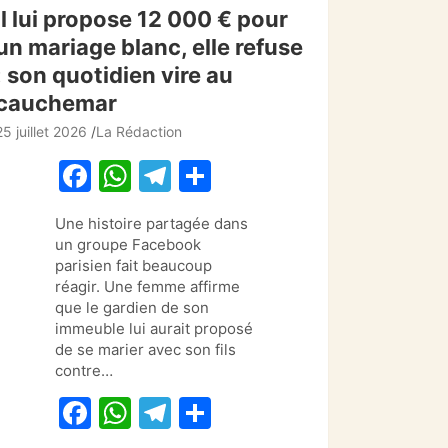
Il lui propose 12 000 € pour
un mariage blanc, elle refuse
: son quotidien vire au
cauchemar
25 juillet 2026
La Rédaction
F
W
T
P
a
h
el
ar
Une histoire partagée dans
c
at
e
ta
un groupe Facebook
e
s
gr
g
parisien fait beaucoup
réagir. Une femme affirme
b
A
a
er
que le gardien de son
o
p
m
immeuble lui aurait proposé
de se marier avec son fils
o
p
contre…
k
F
W
T
P
a
h
el
ar