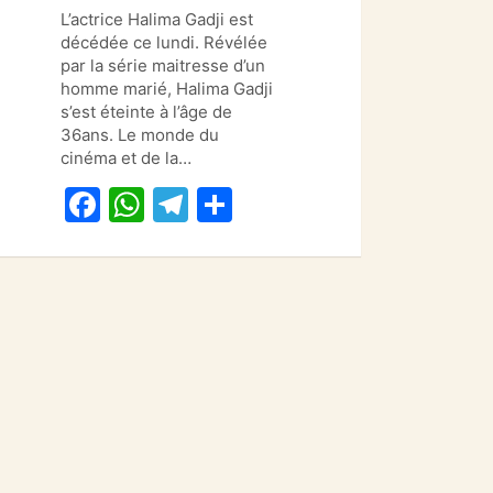
a
h
el
ar
L’actrice Halima Gadji est
c
at
e
ta
décédée ce lundi. Révélée
e
s
gr
g
par la série maitresse d’un
homme marié, Halima Gadji
b
A
a
er
s’est éteinte à l’âge de
o
p
m
36ans. Le monde du
cinéma et de la…
o
p
F
W
T
P
k
a
h
el
ar
c
at
e
ta
e
s
gr
g
b
A
a
er
o
p
m
o
p
k