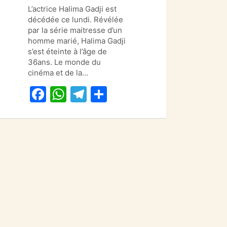
a
h
el
ar
L’actrice Halima Gadji est
c
at
e
ta
décédée ce lundi. Révélée
e
s
gr
g
par la série maitresse d’un
homme marié, Halima Gadji
b
A
a
er
s’est éteinte à l’âge de
o
p
m
36ans. Le monde du
cinéma et de la…
o
p
F
W
T
P
k
a
h
el
ar
c
at
e
ta
e
s
gr
g
b
A
a
er
o
p
m
o
p
k