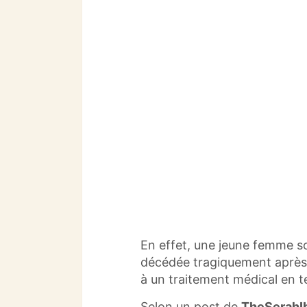
o
p
m
o
p
k
En effet, une jeune femme so
décédée tragiquement après a
à un traitement médical en 
Selon un post de
TheSerahI