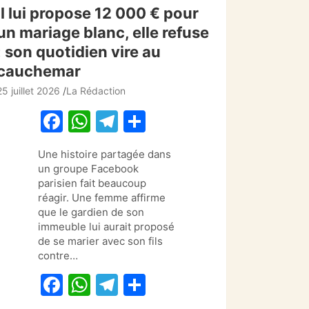
Il lui propose 12 000 € pour
un mariage blanc, elle refuse
: son quotidien vire au
cauchemar
25 juillet 2026
La Rédaction
F
W
T
P
a
h
el
ar
Une histoire partagée dans
c
at
e
ta
un groupe Facebook
e
s
gr
g
parisien fait beaucoup
réagir. Une femme affirme
b
A
a
er
que le gardien de son
o
p
m
immeuble lui aurait proposé
de se marier avec son fils
o
p
contre…
k
F
W
T
P
a
h
el
ar