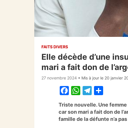
FAITS DIVERS
Elle décède d’une insu
mari a fait don de l’ar
27 novembre 2024
• Mis à jour le 20 janvier 
F
W
T
P
a
h
el
ar
Triste nouvelle. Une femme
c
at
e
ta
car son mari a fait don de l’a
e
s
gr
g
famille de la défunte n’a pas
b
A
a
er