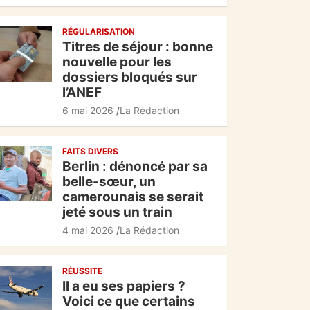
c
at
e
ta
RÉGULARISATION
e
s
gr
g
Titres de séjour : bonne
b
A
a
er
nouvelle pour les
dossiers bloqués sur
o
p
m
l’ANEF
o
p
6 mai 2026
La Rédaction
k
FAITS DIVERS
Berlin : dénoncé par sa
belle-sœur, un
camerounais se serait
jeté sous un train
4 mai 2026
La Rédaction
RÉUSSITE
Il a eu ses papiers ?
Voici ce que certains