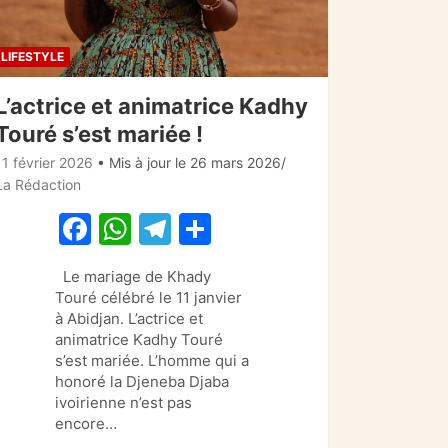
LIFESTYLE
L’actrice et animatrice Kadhy
Touré s’est mariée !
11 février 2026
• Mis à jour le 26 mars 2026
La Rédaction
F
W
T
P
a
h
el
ar
Le mariage de Khady
c
at
e
ta
Touré célébré le 11 janvier
e
s
gr
g
à Abidjan. L’actrice et
animatrice Kadhy Touré
b
A
a
er
s’est mariée. L’homme qui a
o
p
m
honoré la Djeneba Djaba
ivoirienne n’est pas
o
p
encore…