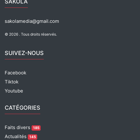
SAKOLA
o
p
m
o
p
sakolamedia@gmail.com
k
© 2026 . Tous droits réservés.
SUIVEZ-NOUS
Facebook
Tiktok
Youtube
CATÉGORIES
Faits divers
185
Actualités
145