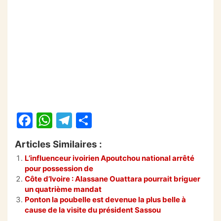
F
W
T
P
a
h
el
ar
Articles Similaires :
c
at
e
ta
L’influenceur ivoirien Apoutchou national arrêté
e
s
gr
g
pour possession de
b
A
a
er
Côte d’Ivoire : Alassane Ouattara pourrait briguer
un quatrième mandat
o
p
m
Ponton la poubelle est devenue la plus belle à
cause de la visite du président Sassou
o
p