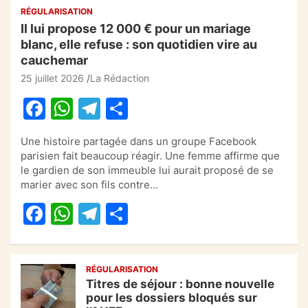
RÉGULARISATION
Il lui propose 12 000 € pour un mariage
blanc, elle refuse : son quotidien vire au
cauchemar
25 juillet 2026
La Rédaction
F
W
T
P
a
h
el
ar
Une histoire partagée dans un groupe Facebook
c
at
e
ta
parisien fait beaucoup réagir. Une femme affirme que
e
s
gr
g
le gardien de son immeuble lui aurait proposé de se
marier avec son fils contre…
b
A
a
er
F
W
T
P
o
p
m
a
h
el
ar
o
p
c
at
e
ta
k
RÉGULARISATION
e
s
gr
g
Titres de séjour : bonne nouvelle
b
A
a
er
pour les dossiers bloqués sur