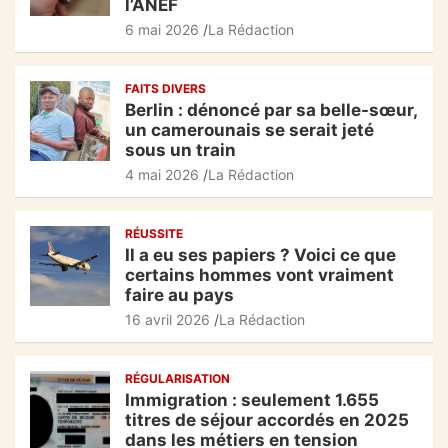
l’ANEF
o
p
m
6 mai 2026
La Rédaction
o
p
k
FAITS DIVERS
Berlin : dénoncé par sa belle-sœur,
un camerounais se serait jeté
sous un train
4 mai 2026
La Rédaction
RÉUSSITE
Il a eu ses papiers ? Voici ce que
certains hommes vont vraiment
faire au pays
16 avril 2026
La Rédaction
RÉGULARISATION
Immigration : seulement 1.655
titres de séjour accordés en 2025
dans les métiers en tension