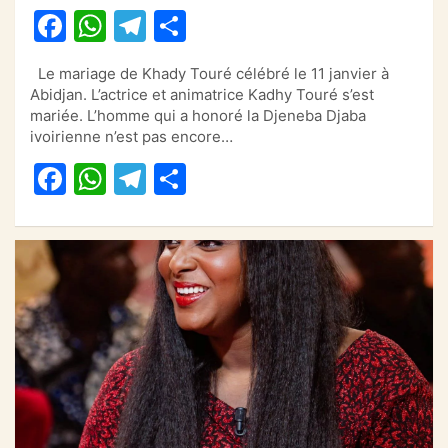
F
W
T
P
a
h
el
ar
Le mariage de Khady Touré célébré le 11 janvier à
c
at
e
ta
Abidjan. L’actrice et animatrice Kadhy Touré s’est
e
s
gr
g
mariée. L’homme qui a honoré la Djeneba Djaba
ivoirienne n’est pas encore…
b
A
a
er
F
W
T
P
o
p
m
a
h
el
ar
o
p
c
at
e
ta
k
e
s
gr
g
b
A
a
er
o
p
m
o
p
k