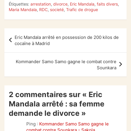
k
Étiquettes:
arrestation
,
divorce
,
Eric Mandala
,
faits divers
,
Maria Mandala
,
RDC
,
societé
,
Trafic de drogue
Navigation
Eric Mandala arrêté en possession de 200 kilos de
de
cocaïne à Madrid
l’article
Kommander Samo Samo gagne le combat contre
Sounkara
2 commentaires sur «
Eric
Mandala arrêté : sa femme
demande le divorce
»
Ping :
Kommander Samo Samo gagne le
combat contre Sounkara - Sakola