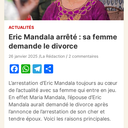
ACTUALITÉS
Eric Mandala arrêté : sa femme
demande le divorce
26 janvier 2025
La Rédaction
2 commentaires
F
W
T
P
a
h
el
ar
L’arrestation d’Eric Mandala toujours au cœur
c
at
e
ta
de l’actualité avec sa femme qui entre en jeu.
e
s
gr
g
En effet Maria Mandala, l’épouse d’Eric
b
A
a
er
Mandala aurait demandé le divorce après
l’annonce de l’arrestation de son cher et
o
p
m
tendre époux. Voici les raisons principales.
o
p