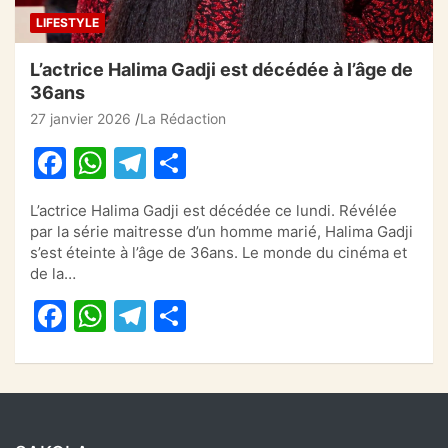
LIFESTYLE
L’actrice Halima Gadji est décédée à l’âge de
36ans
27 janvier 2026
La Rédaction
F
W
T
P
a
h
el
ar
L’actrice Halima Gadji est décédée ce lundi. Révélée
c
at
e
ta
par la série maitresse d’un homme marié, Halima Gadji
e
s
gr
g
s’est éteinte à l’âge de 36ans. Le monde du cinéma et
de la…
b
A
a
er
F
W
T
P
o
p
m
a
h
el
ar
o
p
c
at
e
ta
k
e
s
gr
g
b
A
a
er