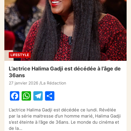
b
A
a
er
o
p
m
o
p
k
LIFESTYLE
L’actrice Halima Gadji est décédée à l’âge de
36ans
27 janvier 2026
La Rédaction
F
W
T
P
a
h
el
ar
L’actrice Halima Gadji est décédée ce lundi. Révélée
c
at
e
ta
par la série maitresse d’un homme marié, Halima Gadji
e
s
gr
g
s’est éteinte à l’âge de 36ans. Le monde du cinéma et
de la…