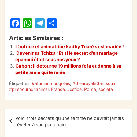
F
W
T
P
a
h
el
ar
Articles Similaires :
c
at
e
ta
L’actrice et animatrice Kadhy Touré s’est mariée !
e
s
gr
g
Devenir sa Tchiza : Et si le secret d’un mariage
b
A
a
er
épanoui était sous nos yeux ?
Gabon : il détourne 19 millions fcfa et donne à sa
o
p
m
petite amie qui le renie
o
p
Étiquettes:
#étudiantcongolais
,
#GlenroyaleGantsoua
,
k
#prispournunanimal
,
France
,
Justice
,
Police
,
societé
Navigation
Voici trois secrets qu’une femme ne devrait jamais
de
révéler à son partenaire
l’article