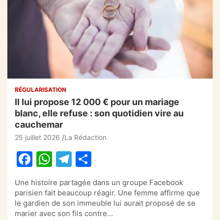
RÉGULARISATION
Il lui propose 12 000 € pour un mariage
blanc, elle refuse : son quotidien vire au
cauchemar
25 juillet 2026
La Rédaction
F
W
T
P
a
h
el
ar
Une histoire partagée dans un groupe Facebook
c
at
e
ta
parisien fait beaucoup réagir. Une femme affirme que
e
s
gr
g
le gardien de son immeuble lui aurait proposé de se
marier avec son fils contre…