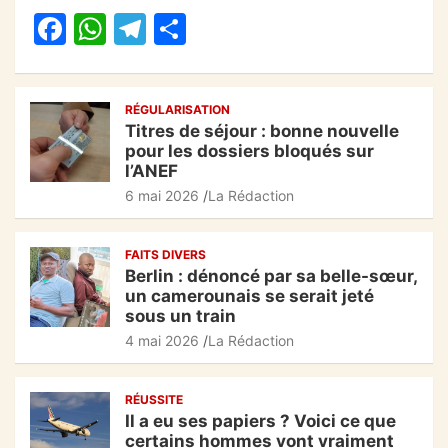
b
A
a
er
F
W
T
P
o
p
m
a
h
el
ar
o
p
c
at
e
ta
k
RÉGULARISATION
e
s
gr
g
Titres de séjour : bonne nouvelle
b
A
a
er
pour les dossiers bloqués sur
l’ANEF
o
p
m
6 mai 2026
La Rédaction
o
p
k
FAITS DIVERS
Berlin : dénoncé par sa belle-sœur,
un camerounais se serait jeté
sous un train
4 mai 2026
La Rédaction
RÉUSSITE
Il a eu ses papiers ? Voici ce que
certains hommes vont vraiment