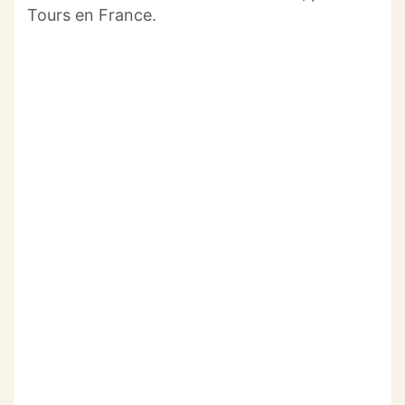
Tours en France.
o
p
m
o
p
k