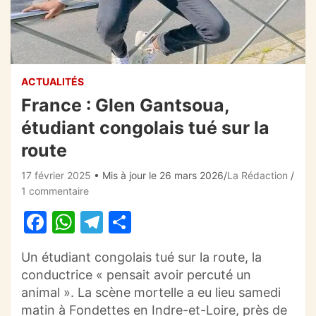
ACTUALITÉS
France : Glen Gantsoua,
étudiant congolais tué sur la
route
17 février 2025
• Mis à jour le 26 mars 2026
La Rédaction
1 commentaire
F
W
T
P
a
h
el
ar
Un étudiant congolais tué sur la route, la
c
at
e
ta
conductrice « pensait avoir percuté un
e
s
gr
g
animal ». La scène mortelle a eu lieu samedi
b
A
a
er
matin à Fondettes en Indre-et-Loire, près de