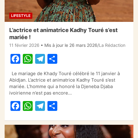
LIFESTYLE
L’actrice et animatrice Kadhy Touré s’est
mariée !
11 février 2026
• Mis à jour le 26 mars 2026
La Rédaction
F
W
T
P
a
h
el
ar
Le mariage de Khady Touré célébré le 11 janvier à
c
at
e
ta
Abidjan. L’actrice et animatrice Kadhy Touré s’est
e
s
gr
g
mariée. L’homme qui a honoré la Djeneba Djaba
ivoirienne n’est pas encore…
b
A
a
er
F
W
T
P
o
p
m
a
h
el
ar
o
p
c
at
e
ta
k
e
s
gr
g