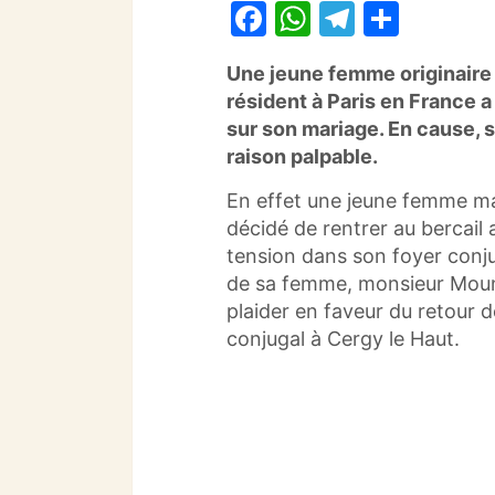
F
W
T
P
a
h
el
ar
Une jeune femme originaire
c
at
e
ta
résident à Paris en France a
e
s
gr
g
sur son mariage.
En cause, s
b
A
a
er
raison palpable.
o
p
m
En effet une jeune femme ma
o
p
décidé de rentrer au bercail
tension dans son foyer conj
k
de sa femme, monsieur Mounk*
plaider en faveur du retour
conjugal à Cergy le Haut.