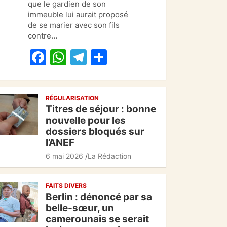
b
A
a
er
que le gardien de son
o
p
m
immeuble lui aurait proposé
de se marier avec son fils
o
p
contre…
k
F
W
T
P
a
h
el
ar
c
at
e
ta
RÉGULARISATION
e
s
gr
g
Titres de séjour : bonne
b
A
a
er
nouvelle pour les
dossiers bloqués sur
o
p
m
l’ANEF
o
p
6 mai 2026
La Rédaction
k
FAITS DIVERS
Berlin : dénoncé par sa
belle-sœur, un
camerounais se serait