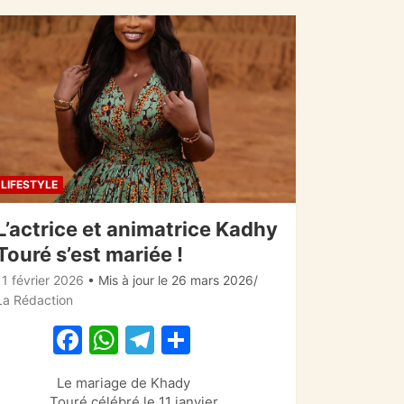
LIFESTYLE
L’actrice et animatrice Kadhy
Touré s’est mariée !
11 février 2026
• Mis à jour le 26 mars 2026
La Rédaction
F
W
T
P
a
h
el
ar
Le mariage de Khady
c
at
e
ta
Touré célébré le 11 janvier