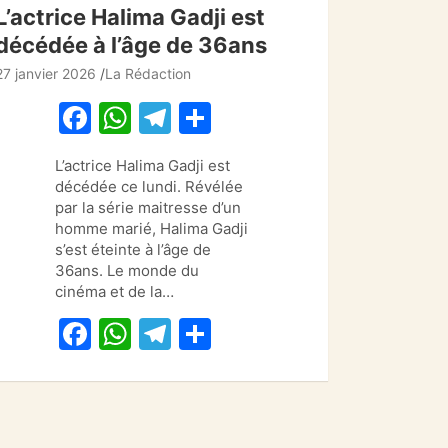
L’actrice Halima Gadji est
décédée à l’âge de 36ans
27 janvier 2026
La Rédaction
F
W
T
P
a
h
el
ar
L’actrice Halima Gadji est
c
at
e
ta
décédée ce lundi. Révélée
e
s
gr
g
par la série maitresse d’un
homme marié, Halima Gadji
b
A
a
er
s’est éteinte à l’âge de
o
p
m
36ans. Le monde du
cinéma et de la…
o
p
F
W
T
P
k
a
h
el
ar
c
at
e
ta
e
s
gr
g