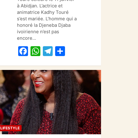
e
s
gr
g
à Abidjan. L’actrice et
animatrice Kadhy Touré
b
A
a
er
s’est mariée. L’homme qui a
o
p
m
honoré la Djeneba Djaba
ivoirienne n’est pas
o
p
encore…
k
F
W
T
P
a
h
el
ar
c
at
e
ta
e
s
gr
g
b
A
a
er
o
p
m
o
p
k
LIFESTYLE