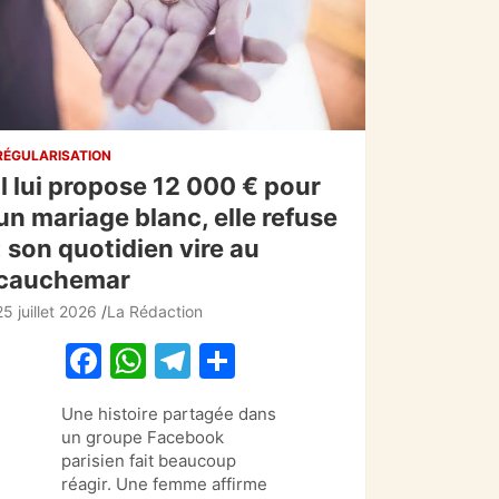
RÉGULARISATION
Il lui propose 12 000 € pour
un mariage blanc, elle refuse
: son quotidien vire au
cauchemar
25 juillet 2026
La Rédaction
F
W
T
P
a
h
el
ar
Une histoire partagée dans
c
at
e
ta
un groupe Facebook
e
s
gr
g
parisien fait beaucoup
réagir. Une femme affirme