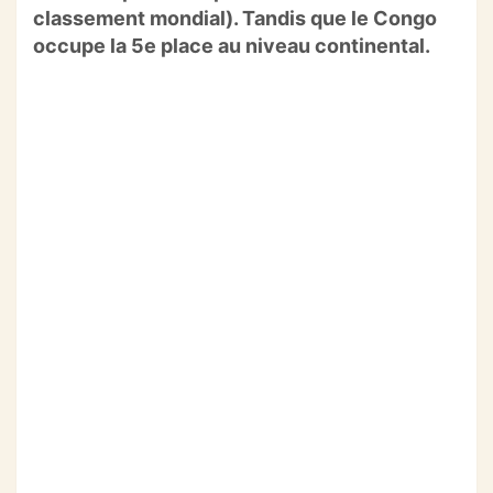
classement mondial). Tandis que le Congo
o
p
m
occupe la 5e place au niveau continental.
o
p
k