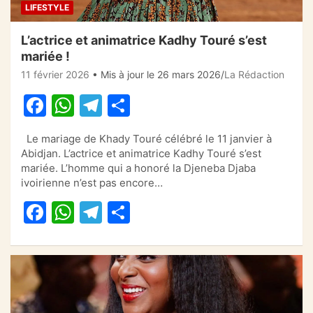
LIFESTYLE
L’actrice et animatrice Kadhy Touré s’est
mariée !
11 février 2026
• Mis à jour le 26 mars 2026
La Rédaction
F
W
T
P
a
h
el
ar
Le mariage de Khady Touré célébré le 11 janvier à
c
at
e
ta
Abidjan. L’actrice et animatrice Kadhy Touré s’est
e
s
gr
g
mariée. L’homme qui a honoré la Djeneba Djaba
ivoirienne n’est pas encore…
b
A
a
er
F
W
T
P
o
p
m
a
h
el
ar
o
p
c
at
e
ta
k
e
s
gr
g
b
A
a
er