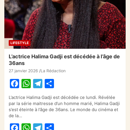
o
p
m
o
p
k
LIFESTYLE
L’actrice Halima Gadji est décédée à l’âge de
36ans
27 janvier 2026
La Rédaction
F
W
T
P
a
h
el
ar
L’actrice Halima Gadji est décédée ce lundi. Révélée
c
at
e
ta
par la série maitresse d’un homme marié, Halima Gadji
e
s
gr
g
s’est éteinte à l’âge de 36ans. Le monde du cinéma et
de la…
b
A
a
er
F
W
T
P
o
p
m