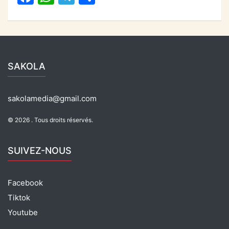
a
h
el
ar
o
p
c
at
e
ta
k
e
s
gr
g
b
A
a
er
SAKOLA
o
p
m
o
p
sakolamedia@gmail.com
k
© 2026 . Tous droits réservés.
SUIVEZ-NOUS
Facebook
Tiktok
Youtube