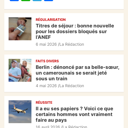
a
h
el
ar
o
p
c
at
e
ta
k
RÉGULARISATION
e
s
gr
g
Titres de séjour : bonne nouvelle
b
A
a
er
pour les dossiers bloqués sur
l’ANEF
o
p
m
6 mai 2026
La Rédaction
o
p
k
FAITS DIVERS
Berlin : dénoncé par sa belle-sœur,
un camerounais se serait jeté
sous un train
4 mai 2026
La Rédaction
RÉUSSITE
Il a eu ses papiers ? Voici ce que
certains hommes vont vraiment
faire au pays
16 avril 2026
La Rédaction