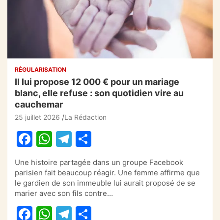
RÉGULARISATION
Il lui propose 12 000 € pour un mariage
blanc, elle refuse : son quotidien vire au
cauchemar
25 juillet 2026
La Rédaction
F
W
T
P
a
h
el
ar
Une histoire partagée dans un groupe Facebook
c
at
e
ta
parisien fait beaucoup réagir. Une femme affirme que
e
s
gr
g
le gardien de son immeuble lui aurait proposé de se
marier avec son fils contre…
b
A
a
er
F
W
T
P
o
p
m