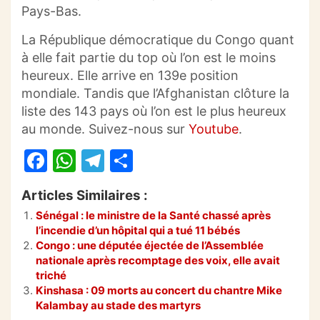
Pays-Bas.
La République démocratique du Congo quant
à elle fait partie du top où l’on est le moins
heureux. Elle arrive en 139e position
mondiale. Tandis que l’Afghanistan clôture la
liste des 143 pays où l’on est le plus heureux
au monde. Suivez-nous sur
Youtube
.
F
W
T
P
a
h
el
ar
Articles Similaires :
c
at
e
ta
Sénégal : le ministre de la Santé chassé après
e
s
gr
g
l’incendie d’un hôpital qui a tué 11 bébés
b
A
a
er
Congo : une députée éjectée de l’Assemblée
nationale après recomptage des voix, elle avait
o
p
m
triché
Kinshasa : 09 morts au concert du chantre Mike
o
p
Kalambay au stade des martyrs