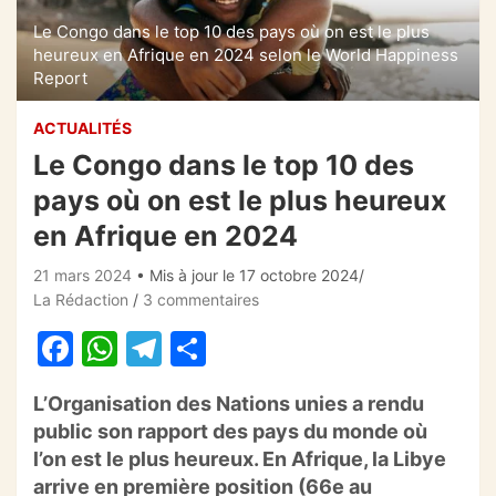
Le Congo dans le top 10 des pays où on est le plus
heureux en Afrique en 2024 selon le World Happiness
Report
ACTUALITÉS
Le Congo dans le top 10 des
pays où on est le plus heureux
en Afrique en 2024
21 mars 2024
• Mis à jour le 17 octobre 2024
La Rédaction
3 commentaires
F
W
T
P
a
h
el
ar
L’Organisation des Nations unies a rendu
c
at
e
ta
public son rapport des pays du monde où
e
s
gr
g
l’on est le plus heureux. En Afrique, la Libye
b
A
a
er
arrive en première position (66e au