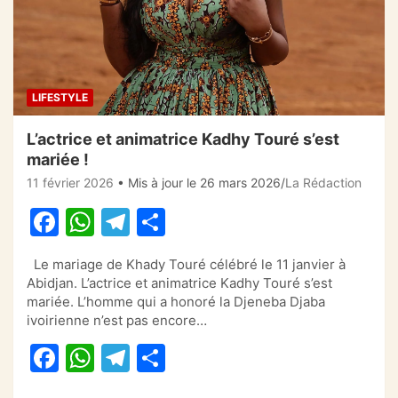
LIFESTYLE
L’actrice et animatrice Kadhy Touré s’est
mariée !
11 février 2026
• Mis à jour le 26 mars 2026
La Rédaction
F
W
T
P
a
h
el
ar
Le mariage de Khady Touré célébré le 11 janvier à
c
at
e
ta
Abidjan. L’actrice et animatrice Kadhy Touré s’est
e
s
gr
g
mariée. L’homme qui a honoré la Djeneba Djaba
ivoirienne n’est pas encore…
b
A
a
er
F
W
T
P
o
p
m
a
h
el
ar
o
p