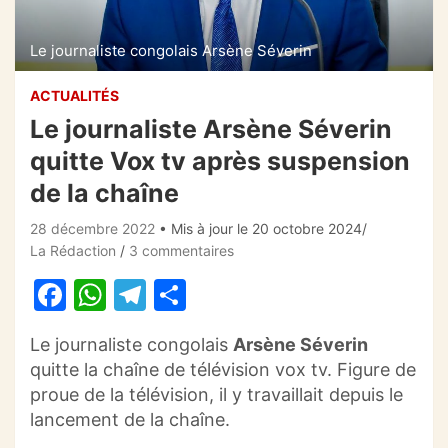
Le journaliste congolais Arsène Séverin
ACTUALITÉS
Le journaliste Arsène Séverin
quitte Vox tv après suspension
de la chaîne
28 décembre 2022
• Mis à jour le 20 octobre 2024
La Rédaction
3 commentaires
F
W
T
P
a
h
el
ar
Le journaliste congolais
Arsène
Séverin
c
at
e
ta
quitte la
chaîne
de télévision
vox
tv
.
Figure de
e
s
gr
g
proue de la télévision, il y travaillait depuis le
b
A
a
er
lancement de la chaîne.