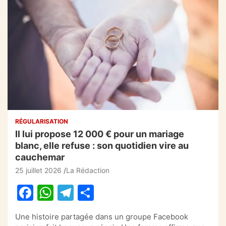
RÉGULARISATION
Il lui propose 12 000 € pour un mariage
blanc, elle refuse : son quotidien vire au
cauchemar
25 juillet 2026
La Rédaction
F
W
T
P
a
h
el
ar
Une histoire partagée dans un groupe Facebook
c
at
e
ta