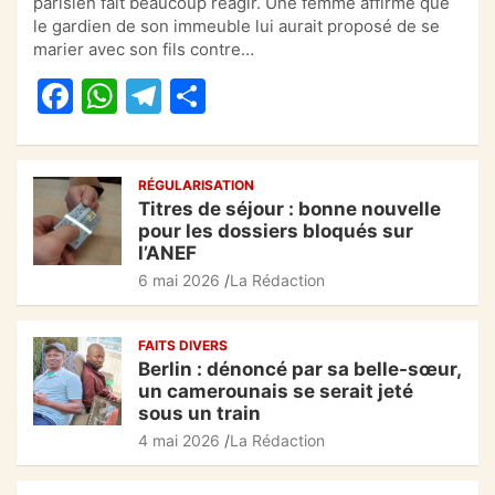
parisien fait beaucoup réagir. Une femme affirme que
e
s
gr
g
le gardien de son immeuble lui aurait proposé de se
marier avec son fils contre…
b
A
a
er
F
W
T
P
o
p
m
a
h
el
ar
o
p
c
at
e
ta
k
RÉGULARISATION
e
s
gr
g
Titres de séjour : bonne nouvelle
b
A
a
er
pour les dossiers bloqués sur
l’ANEF
o
p
m
6 mai 2026
La Rédaction
o
p
k
FAITS DIVERS
Berlin : dénoncé par sa belle-sœur,
un camerounais se serait jeté
sous un train
4 mai 2026
La Rédaction