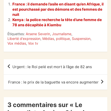
c
at
e
ta
France : il demande l’asile en disant qu’en Afrique, il
e
s
gr
g
est pourchassé par des démons et des femmes de
b
A
a
er
nuit
Kenya : la police recherche la tête d’une femme de
o
p
m
78 ans décapitée à Kiambu
o
p
Étiquettes:
Arsene Severin
,
Journalisme
,
k
Liberté d'expression
,
Médias
,
politique
,
Suspension
,
Vox médias
,
Vox tv
Navigation
Urgent : le Roi pelé est mort à l’âge de 82 ans
de
l’article
France : le prix de la baguette va encore augmenter
3 commentaires sur «
Le