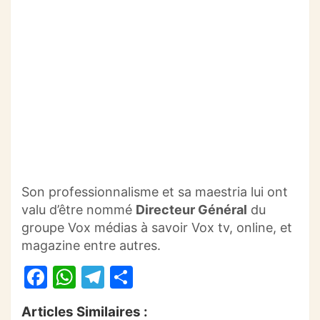
Son professionnalisme et sa maestria lui ont
valu d’être nommé
Directeur Général
du
groupe
Vox
médias à savoir
Vox
tv
,
online
, et
magazine entre autres.
F
W
T
P
a
h
el
ar
Articles Similaires :