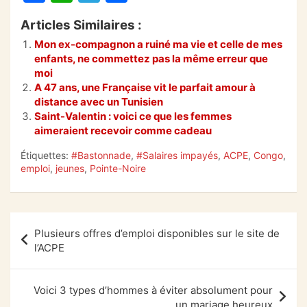
a
h
el
ar
Articles Similaires :
c
at
e
ta
Mon ex-compagnon a ruiné ma vie et celle de mes
e
s
gr
g
enfants, ne commettez pas la même erreur que
b
A
a
er
moi
A 47 ans, une Française vit le parfait amour à
o
p
m
distance avec un Tunisien
Saint-Valentin : voici ce que les femmes
o
p
aimeraient recevoir comme cadeau
k
Étiquettes:
#Bastonnade
,
#Salaires impayés
,
ACPE
,
Congo
,
emploi
,
jeunes
,
Pointe-Noire
Navigation
Plusieurs offres d’emploi disponibles sur le site de
de
l’ACPE
l’article
Voici 3 types d’hommes à éviter absolument pour
un mariage heureux