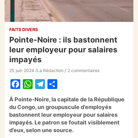
FAITS DIVERS
Pointe-Noire : ils bastonnent
leur employeur pour salaires
impayés
25 juin 2024
La Rédaction
2 commentaires
F
W
T
P
a
h
el
ar
À Pointe-Noire, la capitale de la République
c
at
e
ta
du Congo, un groupuscule d’employés
e
s
gr
g
bastonnent leur employeur pour salaires
b
A
a
er
impayés. Le patron se foutait visiblement
d’eux, selon une source.
o
p
m