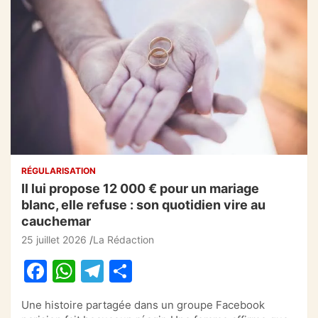
RÉGULARISATION
Il lui propose 12 000 € pour un mariage
blanc, elle refuse : son quotidien vire au
cauchemar
25 juillet 2026
La Rédaction
F
W
T
P
a
h
el
ar
Une histoire partagée dans un groupe Facebook
c
at
e
ta