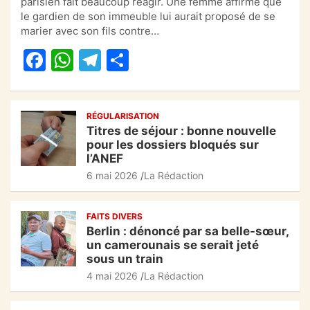
parisien fait beaucoup réagir. Une femme affirme que
e
s
gr
g
le gardien de son immeuble lui aurait proposé de se
marier avec son fils contre…
b
A
a
er
F
W
T
P
o
p
m
a
h
el
ar
o
p
c
at
e
ta
k
RÉGULARISATION
e
s
gr
g
Titres de séjour : bonne nouvelle
b
A
a
er
pour les dossiers bloqués sur
l’ANEF
o
p
m
6 mai 2026
La Rédaction
o
p
k
FAITS DIVERS
Berlin : dénoncé par sa belle-sœur,
un camerounais se serait jeté
sous un train
4 mai 2026
La Rédaction