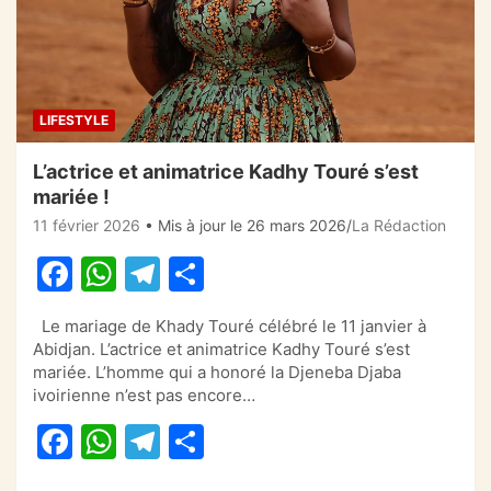
LIFESTYLE
L’actrice et animatrice Kadhy Touré s’est
mariée !
11 février 2026
• Mis à jour le 26 mars 2026
La Rédaction
F
W
T
P
a
h
el
ar
Le mariage de Khady Touré célébré le 11 janvier à
c
at
e
ta
Abidjan. L’actrice et animatrice Kadhy Touré s’est
e
s
gr
g
mariée. L’homme qui a honoré la Djeneba Djaba
ivoirienne n’est pas encore…
b
A
a
er
F
W
T
P
o
p
m
a
h
el
ar
o
p