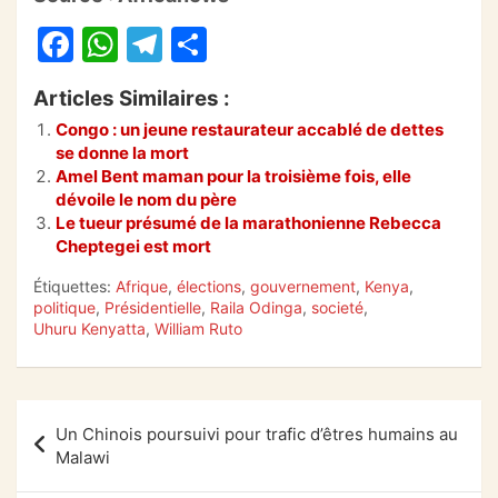
F
W
T
P
a
h
el
ar
Articles Similaires :
c
at
e
ta
Congo : un jeune restaurateur accablé de dettes
e
s
gr
g
se donne la mort
b
A
a
er
Amel Bent maman pour la troisième fois, elle
dévoile le nom du père
o
p
m
Le tueur présumé de la marathonienne Rebecca
Cheptegei est mort
o
p
k
Étiquettes:
Afrique
,
élections
,
gouvernement
,
Kenya
,
politique
,
Présidentielle
,
Raila Odinga
,
societé
,
Uhuru Kenyatta
,
William Ruto
Navigation
Un Chinois poursuivi pour trafic d’êtres humains au
de
Malawi
l’article