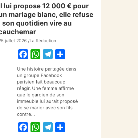
Il lui propose 12 000 € pour
un mariage blanc, elle refuse
: son quotidien vire au
cauchemar
25 juillet 2026
La Rédaction
F
W
T
P
a
h
el
ar
Une histoire partagée dans
c
at
e
ta
un groupe Facebook
e
s
gr
g
parisien fait beaucoup
réagir. Une femme affirme
b
A
a
er
que le gardien de son
o
p
m
immeuble lui aurait proposé
de se marier avec son fils
o
p
contre…
k
F
W
T
P
a
h
el
ar