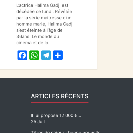
a
h
el
ar
L’actrice Halima Gadji est
c
at
e
ta
décédée ce lundi. Révélée
e
s
gr
g
par la série maitresse d’un
homme marié, Halima Gadji
b
A
a
er
s’est éteinte à l’âge de
o
p
m
36ans. Le monde du
cinéma et de la…
o
p
F
W
T
P
k
a
h
el
ar
c
at
e
ta
e
s
gr
g
b
A
a
er
ARTICLES RÉCENTS
o
p
m
o
p
Il lui propose 12 000 €…
k
25 Juil
Titres de séjour : bonne nouvelle…