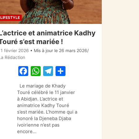
LIFESTYLE
L’actrice et animatrice Kadhy
Touré s’est mariée !
11 février 2026
• Mis à jour le 26 mars 2026
La Rédaction
F
W
T
P
a
h
el
ar
Le mariage de Khady
c
at
e
ta
Touré célébré le 11 janvier
e
s
gr
g
à Abidjan. L’actrice et
animatrice Kadhy Touré
b
A
a
er
s’est mariée. L’homme qui a
o
p
m
honoré la Djeneba Djaba
ivoirienne n’est pas
o
p
encore…