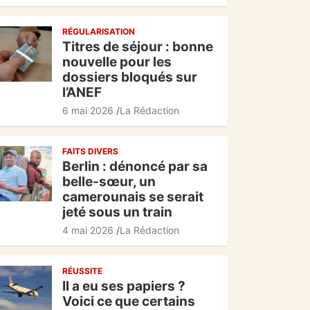
c
at
e
ta
RÉGULARISATION
e
s
gr
g
Titres de séjour : bonne
b
A
a
er
nouvelle pour les
dossiers bloqués sur
o
p
m
l’ANEF
o
p
6 mai 2026
La Rédaction
k
FAITS DIVERS
Berlin : dénoncé par sa
belle-sœur, un
camerounais se serait
jeté sous un train
4 mai 2026
La Rédaction
RÉUSSITE
Il a eu ses papiers ?
Voici ce que certains