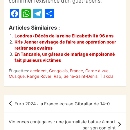
confirmer l’existence d’un guet-apens.
F
W
T
P
a
h
el
ar
Articles Similaires :
c
at
e
ta
Londres : Décès de la reine Elizabeth II à 96 ans
e
s
gr
g
Kris Jenner envisage de faire une opération pour
b
A
a
er
retirer ses ovaires
En Tanzanie, un gâteau de mariage empoisonné
o
p
m
fait plusieurs victimes
o
p
Étiquettes:
accident
,
Congolais
,
France
,
Garde à vue
,
k
Musique
,
Range Rover
,
Rap
,
Seine-Saint-Denis
,
Tiakola
Navigation
Euro 2024 : la France écrase Gibraltar de 14-0
de
l’article
Violences conjugales : une journaliste battue à mort
par son conjoint