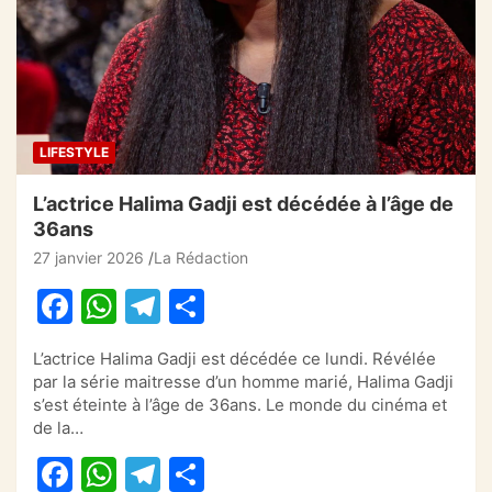
o
p
m
o
p
k
LIFESTYLE
L’actrice Halima Gadji est décédée à l’âge de
36ans
27 janvier 2026
La Rédaction
F
W
T
P
a
h
el
ar
L’actrice Halima Gadji est décédée ce lundi. Révélée
c
at
e
ta
par la série maitresse d’un homme marié, Halima Gadji
e
s
gr
g
s’est éteinte à l’âge de 36ans. Le monde du cinéma et
de la…
b
A
a
er
F
W
T
P
o
p
m