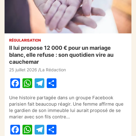
RÉGULARISATION
Il lui propose 12 000 € pour un mariage
blanc, elle refuse : son quotidien vire au
cauchemar
25 juillet 2026
La Rédaction
F
W
T
P
a
h
el
ar
Une histoire partagée dans un groupe Facebook
c
at
e
ta
parisien fait beaucoup réagir. Une femme affirme que
e
s
gr
g
le gardien de son immeuble lui aurait proposé de se
marier avec son fils contre…
b
A
a
er
F
W
T
P
o
p
m