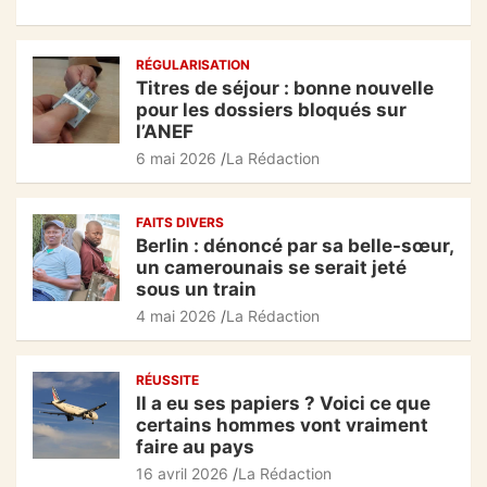
a
h
el
ar
o
p
c
at
e
ta
k
RÉGULARISATION
e
s
gr
g
Titres de séjour : bonne nouvelle
b
A
a
er
pour les dossiers bloqués sur
l’ANEF
o
p
m
6 mai 2026
La Rédaction
o
p
k
FAITS DIVERS
Berlin : dénoncé par sa belle-sœur,
un camerounais se serait jeté
sous un train
4 mai 2026
La Rédaction
RÉUSSITE
Il a eu ses papiers ? Voici ce que
certains hommes vont vraiment
faire au pays
16 avril 2026
La Rédaction