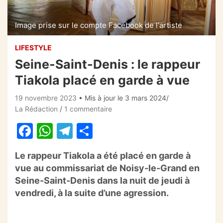
Image prise sur le compte Facebook de l'artiste
LIFESTYLE
Seine-Saint-Denis : le rappeur
Tiakola placé en garde à vue
19 novembre 2023
• Mis à jour le 3 mars 2024
La Rédaction
1 commentaire
F
W
T
P
a
h
el
ar
Le rappeur
Tiakola
a été placé en garde à
c
at
e
ta
vue au commissariat de Noisy-le-Grand en
e
s
gr
g
Seine-Saint-Denis dans la nuit de jeudi à
b
A
a
er
vendredi, à la suite d’une agression.
o
p
m