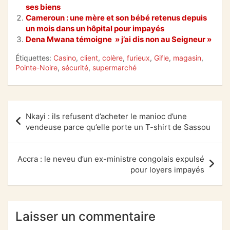
b
A
a
er
ses biens
Cameroun : une mère et son bébé retenus depuis
o
p
m
un mois dans un hôpital pour impayés
Dena Mwana témoigne » j’ai dis non au Seigneur »
o
p
k
Étiquettes:
Casino
,
client
,
colère
,
furieux
,
Gifle
,
magasin
,
Pointe-Noire
,
sécurité
,
supermarché
Navigation
Nkayi : ils refusent d’acheter le manioc d’une
de
vendeuse parce qu’elle porte un T-shirt de Sassou
l’article
Accra : le neveu d’un ex-ministre congolais expulsé
pour loyers impayés
Laisser un commentaire