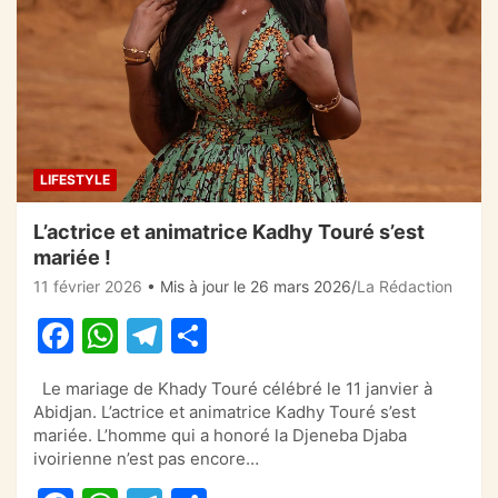
LIFESTYLE
L’actrice et animatrice Kadhy Touré s’est
mariée !
11 février 2026
• Mis à jour le 26 mars 2026
La Rédaction
F
W
T
P
a
h
el
ar
Le mariage de Khady Touré célébré le 11 janvier à
c
at
e
ta
Abidjan. L’actrice et animatrice Kadhy Touré s’est
e
s
gr
g
mariée. L’homme qui a honoré la Djeneba Djaba
ivoirienne n’est pas encore…
b
A
a
er