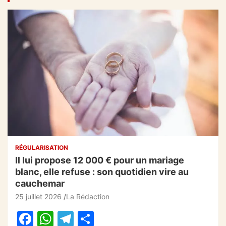
RÉGULARISATION
Il lui propose 12 000 € pour un mariage
blanc, elle refuse : son quotidien vire au
cauchemar
25 juillet 2026
La Rédaction
F
W
T
P