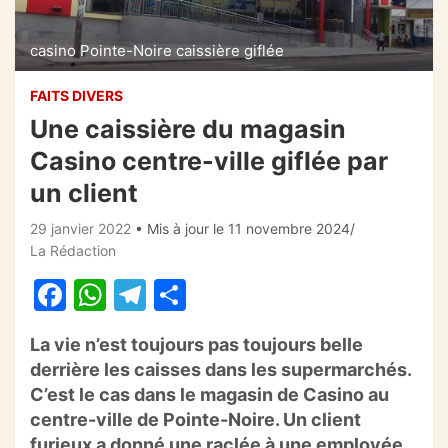
casino Pointe-Noire caissière giflée
FAITS DIVERS
Une caissière du magasin
Casino centre-ville giflée par
un client
29 janvier 2022
• Mis à jour le 11 novembre 2024
La Rédaction
F
W
T
P
a
h
el
ar
La vie n’est toujours pas toujours belle
c
at
e
ta
derrière les caisses dans les supermarchés.
e
s
gr
g
C’est le cas dans le magasin de Casino au
b
A
a
er
centre-ville de Pointe-Noire.
Un client
furieux a donné une raclée à une employée