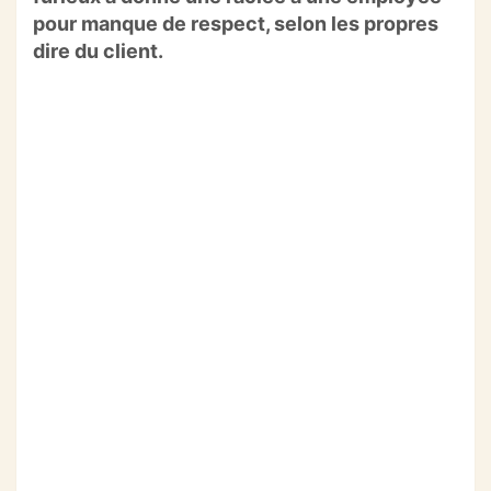
o
p
m
pour manque de respect, selon les propres
o
p
dire du client.
k