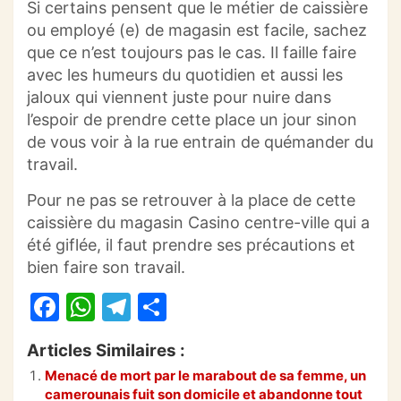
Si certains pensent que le métier de caissière
ou employé (e) de magasin est facile, sachez
que ce n’est toujours pas le cas.
Il faille faire
avec les humeurs du quotidien et aussi les
jaloux qui viennent juste pour nuire dans
l’espoir de prendre cette place un jour sinon
de vous voir à la rue
entrain
de quémander du
travail.
Pour ne pas se retrouver à la place de cette
caissière du magasin Casino centre-ville qui a
été giflée, il faut prendre ses précautions et
bien faire son travail.
F
W
T
P
a
h
el
ar
Articles Similaires :
c
at
e
ta
Menacé de mort par le marabout de sa femme, un
e
s
gr
g
camerounais fuit son domicile et abandonne tout