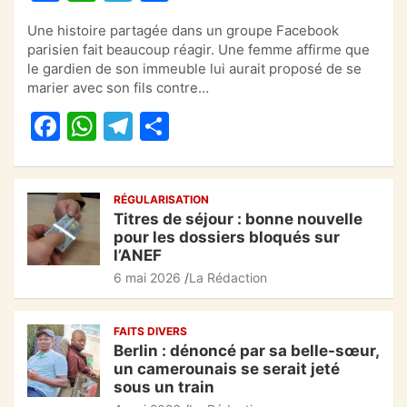
a
h
el
ar
Une histoire partagée dans un groupe Facebook
c
at
e
ta
parisien fait beaucoup réagir. Une femme affirme que
e
s
gr
g
le gardien de son immeuble lui aurait proposé de se
marier avec son fils contre…
b
A
a
er
F
W
T
P
o
p
m
a
h
el
ar
o
p
c
at
e
ta
k
RÉGULARISATION
e
s
gr
g
Titres de séjour : bonne nouvelle
b
A
a
er
pour les dossiers bloqués sur
l’ANEF
o
p
m
6 mai 2026
La Rédaction
o
p
k
FAITS DIVERS
Berlin : dénoncé par sa belle-sœur,
un camerounais se serait jeté
sous un train