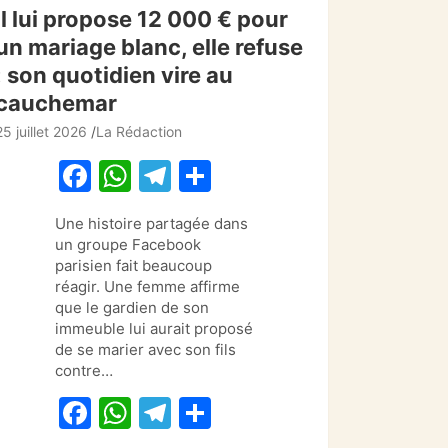
Il lui propose 12 000 € pour
un mariage blanc, elle refuse
: son quotidien vire au
cauchemar
25 juillet 2026
La Rédaction
F
W
T
P
a
h
el
ar
Une histoire partagée dans
c
at
e
ta
un groupe Facebook
e
s
gr
g
parisien fait beaucoup
réagir. Une femme affirme
b
A
a
er
que le gardien de son
o
p
m
immeuble lui aurait proposé
de se marier avec son fils
o
p
contre…
k
F
W
T
P
a
h
el
ar