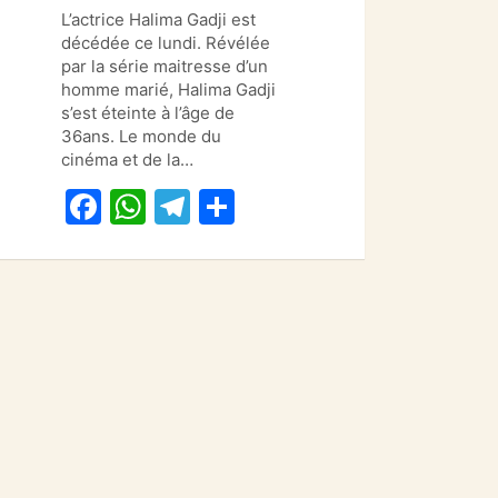
a
h
el
ar
L’actrice Halima Gadji est
c
at
e
ta
décédée ce lundi. Révélée
e
s
gr
g
par la série maitresse d’un
homme marié, Halima Gadji
b
A
a
er
s’est éteinte à l’âge de
o
p
m
36ans. Le monde du
cinéma et de la…
o
p
F
W
T
P
k
a
h
el
ar
c
at
e
ta
e
s
gr
g
b
A
a
er
o
p
m
o
p
k