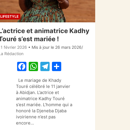
LIFESTYLE
L’actrice et animatrice Kadhy
Touré s’est mariée !
11 février 2026
• Mis à jour le 26 mars 2026
La Rédaction
F
W
T
P
a
h
el
ar
Le mariage de Khady
c
at
e
ta
Touré célébré le 11 janvier
e
s
gr
g
à Abidjan. L’actrice et
animatrice Kadhy Touré
b
A
a
er
s’est mariée. L’homme qui a
o
p
m
honoré la Djeneba Djaba
ivoirienne n’est pas
o
p
encore…