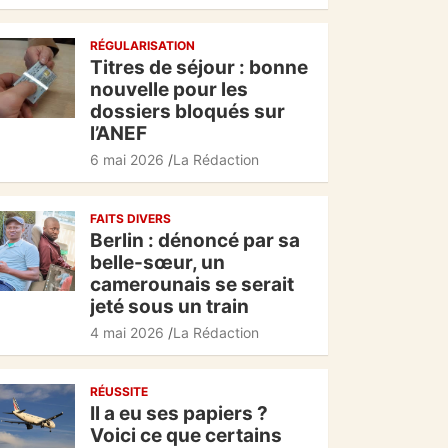
c
at
e
ta
RÉGULARISATION
e
s
gr
g
Titres de séjour : bonne
b
A
a
er
nouvelle pour les
dossiers bloqués sur
o
p
m
l’ANEF
o
p
6 mai 2026
La Rédaction
k
FAITS DIVERS
Berlin : dénoncé par sa
belle-sœur, un
camerounais se serait
jeté sous un train
4 mai 2026
La Rédaction
RÉUSSITE
Il a eu ses papiers ?
Voici ce que certains