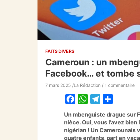
FAITS DIVERS
Cameroun : un mbengu
Facebook… et tombe s
7 mars 2025
La Rédaction
1 commentaire
F
W
T
P
a
h
el
ar
U
n mbenguiste drague sur F
c
at
e
ta
nièce. Oui, vous l’avez bien l
e
s
gr
g
nigérian ! Un Camerounais v
b
A
a
er
quatre enfants, part en vaca