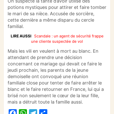
On suspecte la tante d’avoir utilisé des
potions mystiques pour attirer et faire tomber
le mari de sa nièce.
Accusée de sorcière,
cette dernière a même disparu du cercle
familial.
LIRE AUSSI
Scandale : un agent de sécurité frappe
une cliente suspectée de vol
Mais les
vili
en veulent à mort au blanc.
En
attendant de prendre une décision
concernant ce mariage qui devait ce faire le
jeudi prochain, les parents de la jeune
demoiselle ont convoqué une réunion
familiale close pour tenter de faire arrêter le
blanc et le faire retourner en France, l
ui qui a
brisé non seulement le cœur de la leur fille,
mais a détruit toute la famille aussi.
F
W
T
P