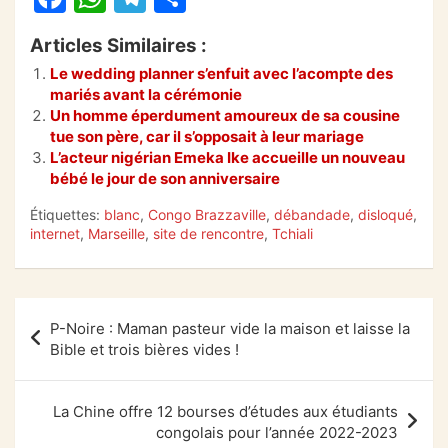
a
h
el
ar
Articles Similaires :
c
at
e
ta
Le wedding planner s’enfuit avec l’acompte des
e
s
gr
g
mariés avant la cérémonie
b
A
a
er
Un homme éperdument amoureux de sa cousine
tue son père, car il s’opposait à leur mariage
o
p
m
L’acteur nigérian Emeka Ike accueille un nouveau
bébé le jour de son anniversaire
o
p
k
Étiquettes:
blanc
,
Congo Brazzaville
,
débandade
,
disloqué
,
internet
,
Marseille
,
site de rencontre
,
Tchiali
Navigation
P-Noire : Maman pasteur vide la maison et laisse la
de
Bible et trois bières vides !
l’article
La Chine offre 12 bourses d’études aux étudiants
congolais pour l’année 2022-2023