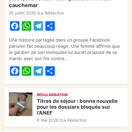
cauchemar
25 juillet 2026
La Rédaction
F
W
T
P
a
h
el
ar
Une histoire partagée dans un groupe Facebook
c
at
e
ta
parisien fait beaucoup réagir. Une femme affirme que
e
s
gr
g
le gardien de son immeuble lui aurait proposé de se
marier avec son fils contre…
b
A
a
er
F
W
T
P
o
p
m
a
h
el
ar
o
p
c
at
e
ta
k
RÉGULARISATION
e
s
gr
g
Titres de séjour : bonne nouvelle
b
A
a
er
pour les dossiers bloqués sur
l’ANEF
o
p
m
6 mai 2026
La Rédaction
o
p