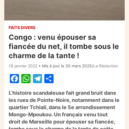
FAITS DIVERS
Congo : venu épouser sa
fiancée du net, il tombe sous le
charme de la tante !
18 janvier 2022
• Mis à jour le 30 mars 2025
La Rédaction
F
W
T
P
a
h
el
ar
L’histoire scandaleuse fait grand bruit dans
c
at
e
ta
les rues de Pointe-Noire, notamment dans le
e
s
gr
g
quartier
Tchiali
, dans le 5e arrondissement
b
A
a
er
Mongo-Mpoukou
. Un français venu tout
droit de Marseille pour épouser sa fiancée,
o
p
m
tombe sous le charme de la tante de cette