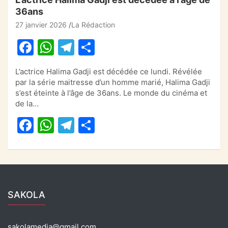
36ans
27 janvier 2026
La Rédaction
F
W
T
P
a
h
el
ar
L’actrice Halima Gadji est décédée ce lundi. Révélée
c
at
e
ta
par la série maitresse d’un homme marié, Halima Gadji
e
s
gr
g
s’est éteinte à l’âge de 36ans. Le monde du cinéma et
de la…
b
A
a
er
F
W
T
P
o
p
m
a
h
el
ar
o
p
c
at
e
ta
k
e
s
gr
g
b
A
a
er
SAKOLA
o
p
m
o
p
sakolamedia@gmail.com