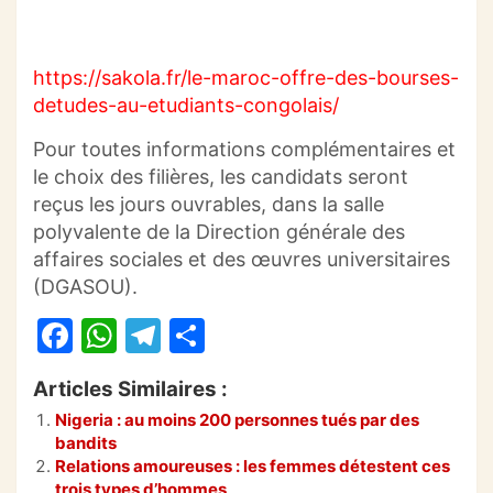
https://sakola.fr/le-maroc-offre-des-bourses-
detudes-au-etudiants-congolais/
Pour toutes informations complémentaires et
le choix des filières, les candidats seront
reçus les jours ouvrables, dans la salle
polyvalente de la Direction générale des
affaires sociales et des œuvres universitaires
(DGASOU).
F
W
T
P
a
h
el
ar
Articles Similaires :
c
at
e
ta
Nigeria : au moins 200 personnes tués par des
e
s
gr
g
bandits
b
A
a
er
Relations amoureuses : les femmes détestent ces
trois types d’hommes