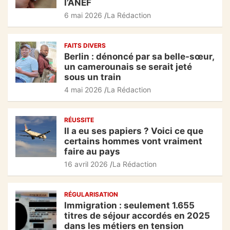
l’ANEF
o
p
m
6 mai 2026
La Rédaction
o
p
k
FAITS DIVERS
Berlin : dénoncé par sa belle-sœur,
un camerounais se serait jeté
sous un train
4 mai 2026
La Rédaction
RÉUSSITE
Il a eu ses papiers ? Voici ce que
certains hommes vont vraiment
faire au pays
16 avril 2026
La Rédaction
RÉGULARISATION
Immigration : seulement 1.655
titres de séjour accordés en 2025
dans les métiers en tension