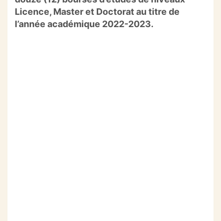
b
A
a
er
Licence, Master et Doctorat au titre de
l’année académique 2022-2023.
o
p
m
o
p
k