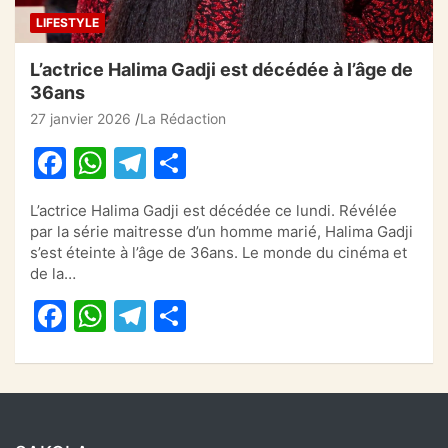
LIFESTYLE
L’actrice Halima Gadji est décédée à l’âge de
36ans
27 janvier 2026
La Rédaction
F
W
T
P
a
h
el
ar
L’actrice Halima Gadji est décédée ce lundi. Révélée
c
at
e
ta
par la série maitresse d’un homme marié, Halima Gadji
e
s
gr
g
s’est éteinte à l’âge de 36ans. Le monde du cinéma et
de la…
b
A
a
er
F
W
T
P
o
p
m
a
h
el
ar
o
p
c
at
e
ta
k
e
s
gr
g
b
A
a
er