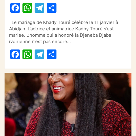
F
W
T
P
a
h
el
ar
Le mariage de Khady Touré célébré le 11 janvier à
c
at
e
ta
Abidjan. L’actrice et animatrice Kadhy Touré s’est
e
s
gr
g
mariée. L’homme qui a honoré la Djeneba Djaba
ivoirienne n’est pas encore…
b
A
a
er
F
W
T
P
o
p
m
a
h
el
ar
o
p
c
at
e
ta
k
e
s
gr
g
b
A
a
er
o
p
m
o
p
k