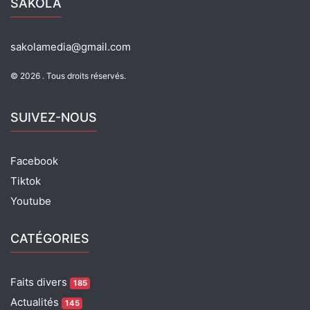
SAKOLA
o
p
m
o
p
sakolamedia@gmail.com
k
© 2026 . Tous droits réservés.
SUIVEZ-NOUS
Facebook
Tiktok
Youtube
CATÉGORIES
Faits divers
185
Actualités
145