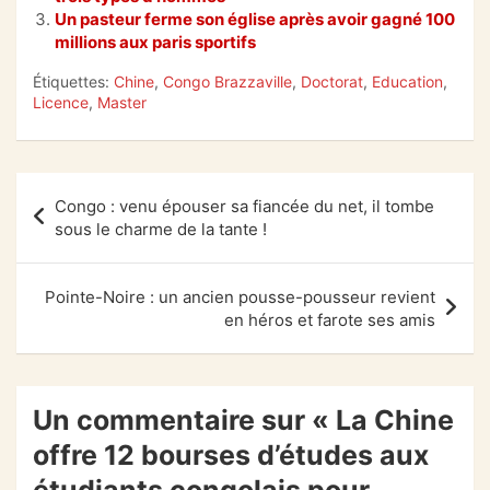
o
p
m
Un pasteur ferme son église après avoir gagné 100
millions aux paris sportifs
o
p
k
Étiquettes:
Chine
,
Congo Brazzaville
,
Doctorat
,
Education
,
Licence
,
Master
Navigation
Congo : venu épouser sa fiancée du net, il tombe
de
sous le charme de la tante !
l’article
Pointe-Noire : un ancien pousse-pousseur revient
en héros et farote ses amis
Un commentaire sur «
La Chine
offre 12 bourses d’études aux