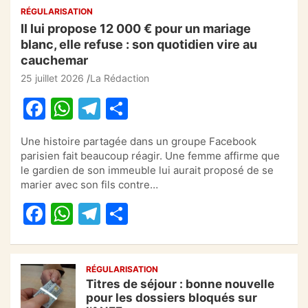
RÉGULARISATION
Il lui propose 12 000 € pour un mariage
blanc, elle refuse : son quotidien vire au
cauchemar
25 juillet 2026
La Rédaction
F
W
T
P
a
h
el
ar
Une histoire partagée dans un groupe Facebook
c
at
e
ta
parisien fait beaucoup réagir. Une femme affirme que
e
s
gr
g
le gardien de son immeuble lui aurait proposé de se
marier avec son fils contre…
b
A
a
er
F
W
T
P
o
p
m
a
h
el
ar
o
p
c
at
e
ta
k
RÉGULARISATION
e
s
gr
g
Titres de séjour : bonne nouvelle
b
A
a
er
pour les dossiers bloqués sur