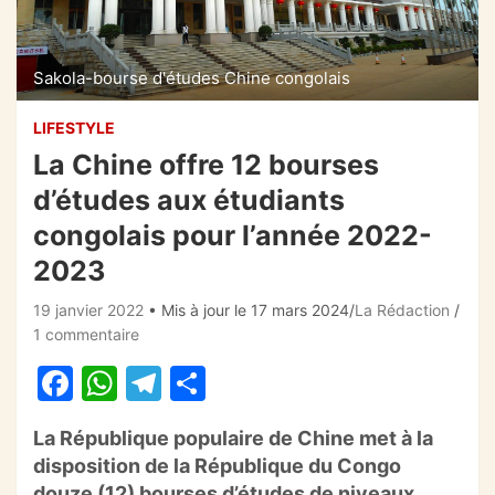
Sakola-bourse d'études Chine congolais
LIFESTYLE
La Chine offre 12 bourses
d’études aux étudiants
congolais pour l’année 2022-
2023
19 janvier 2022
• Mis à jour le 17 mars 2024
La Rédaction
1 commentaire
F
W
T
P
a
h
el
ar
La République populaire de Chine met à la
c
at
e
ta
disposition de la République du Congo
e
s
gr
g
douze (12) bourses d’études de niveaux