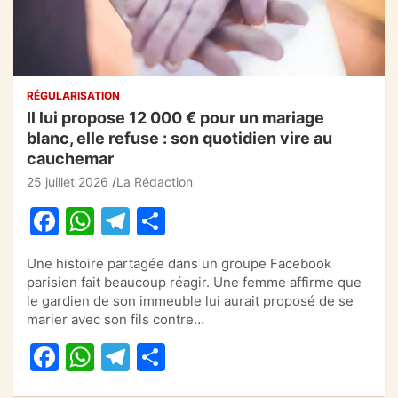
RÉGULARISATION
Il lui propose 12 000 € pour un mariage
blanc, elle refuse : son quotidien vire au
cauchemar
25 juillet 2026
La Rédaction
F
W
T
P
a
h
el
ar
Une histoire partagée dans un groupe Facebook
c
at
e
ta
parisien fait beaucoup réagir. Une femme affirme que
e
s
gr
g
le gardien de son immeuble lui aurait proposé de se
marier avec son fils contre…
b
A
a
er
F
W
T
P
o
p
m
a
h
el
ar
o
p