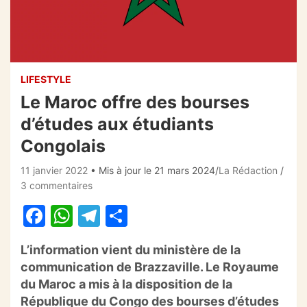
LIFESTYLE
Le Maroc offre des bourses
d’études aux étudiants
Congolais
11 janvier 2022
• Mis à jour le 21 mars 2024
La Rédaction
3 commentaires
F
W
T
P
a
h
el
ar
L’information vient du ministère de la
c
at
e
ta
communication de Brazzaville. Le Royaume
e
s
gr
g
du Maroc a mis à la disposition de la
b
A
a
er
République du Congo des bourses d’études