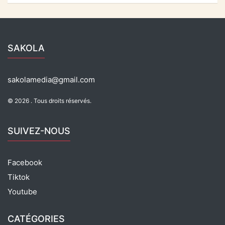
c
at
e
ta
k
e
s
gr
g
b
A
a
er
SAKOLA
o
p
m
o
p
sakolamedia@gmail.com
k
© 2026 . Tous droits réservés.
SUIVEZ-NOUS
Facebook
Tiktok
Youtube
CATÉGORIES