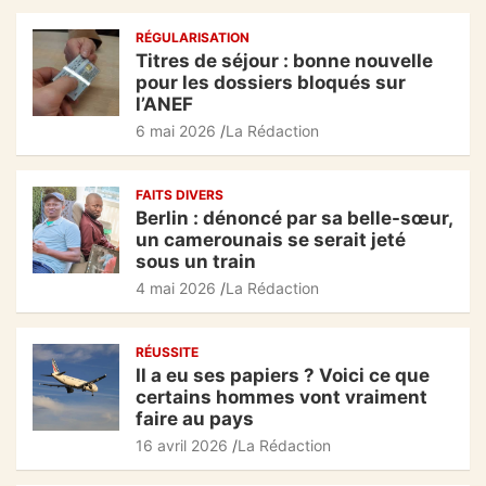
c
at
e
ta
k
RÉGULARISATION
e
s
gr
g
Titres de séjour : bonne nouvelle
b
A
a
er
pour les dossiers bloqués sur
l’ANEF
o
p
m
6 mai 2026
La Rédaction
o
p
k
FAITS DIVERS
Berlin : dénoncé par sa belle-sœur,
un camerounais se serait jeté
sous un train
4 mai 2026
La Rédaction
RÉUSSITE
Il a eu ses papiers ? Voici ce que
certains hommes vont vraiment
faire au pays
16 avril 2026
La Rédaction