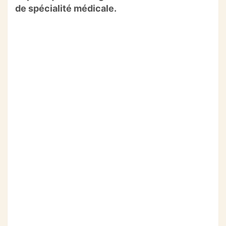
de spécialité médicale.
o
p
m
o
p
k