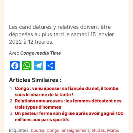
Les candidatures y relatives doivent être
déposées au plus tard le samedi 15 janvier
2022 à 12 heures.
Avec
Congo media Time
F
W
T
P
a
h
el
ar
Articles Similaires :
c
at
e
ta
Congo : venu épouser sa fiancée du net, il tombe
e
s
gr
g
sous le charme de la tante !
b
A
a
er
Relations amoureuses : les femmes détestent ces
trois types d’hommes
o
p
m
Un pasteur ferme son église après avoir gagné 100
millions aux paris sportifs
o
p
k
Étiquettes:
bourse
,
Congo
,
enseignement
,
études
,
Maroc
,