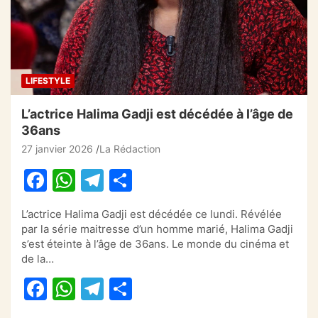
o
p
k
LIFESTYLE
L’actrice Halima Gadji est décédée à l’âge de
36ans
27 janvier 2026
La Rédaction
F
W
T
P
a
h
el
ar
L’actrice Halima Gadji est décédée ce lundi. Révélée
c
at
e
ta
par la série maitresse d’un homme marié, Halima Gadji
e
s
gr
g
s’est éteinte à l’âge de 36ans. Le monde du cinéma et
de la…
b
A
a
er
F
W
T
P
o
p
m
a
h
el
ar
o
p