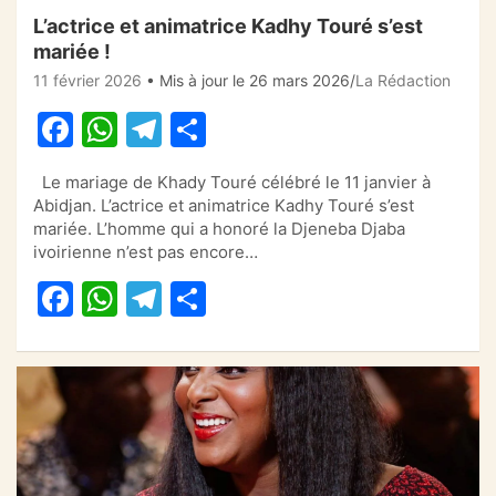
L’actrice et animatrice Kadhy Touré s’est
mariée !
11 février 2026
• Mis à jour le 26 mars 2026
La Rédaction
F
W
T
P
a
h
el
ar
Le mariage de Khady Touré célébré le 11 janvier à
c
at
e
ta
Abidjan. L’actrice et animatrice Kadhy Touré s’est
e
s
gr
g
mariée. L’homme qui a honoré la Djeneba Djaba
ivoirienne n’est pas encore…
b
A
a
er
F
W
T
P
o
p
m
a
h
el
ar
o
p
c
at
e
ta
k
e
s
gr
g
b
A
a
er
o
p
m