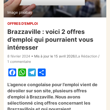
Image pixabay
OFFRES D'EMPLOI
Brazzaville : voici 2 offres
d’emploi qui pourraient vous
intéresser
8 février 2024
• Mis à jour le 15 avril 2026
La Rédaction
1 commentaire
F
W
T
P
a
h
el
ar
L’agence congolaise pour l’emploi vient de
c
at
e
ta
dévoiler sur son site, plusieurs offres
e
s
gr
g
d’emploi à Brazzaville.
Nous avons
b
A
a
er
sélectionné cinq offres concernant les
Brazzavillois et qui pourraient