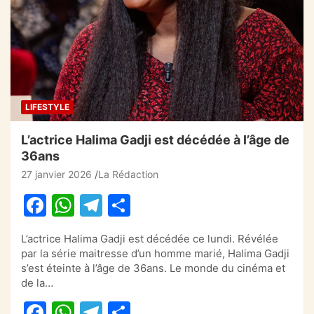
o
p
m
o
p
k
LIFESTYLE
L’actrice Halima Gadji est décédée à l’âge de
36ans
27 janvier 2026
La Rédaction
F
W
T
P
a
h
el
ar
L’actrice Halima Gadji est décédée ce lundi. Révélée
c
at
e
ta
par la série maitresse d’un homme marié, Halima Gadji
e
s
gr
g
s’est éteinte à l’âge de 36ans. Le monde du cinéma et
de la…
b
A
a
er
F
W
T
P