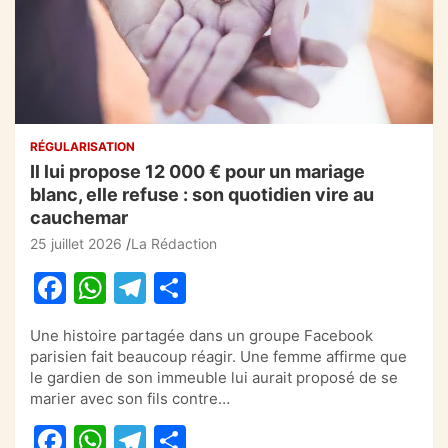
RÉGULARISATION
Il lui propose 12 000 € pour un mariage
blanc, elle refuse : son quotidien vire au
cauchemar
25 juillet 2026
La Rédaction
F
W
T
P
a
h
el
ar
Une histoire partagée dans un groupe Facebook
c
at
e
ta
parisien fait beaucoup réagir. Une femme affirme que
e
s
gr
g
le gardien de son immeuble lui aurait proposé de se
marier avec son fils contre…
b
A
a
er
F
W
T
P
o
p
m