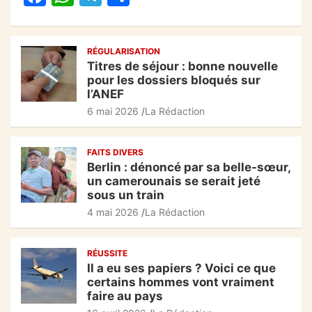
a
h
el
ar
o
p
c
at
e
ta
k
RÉGULARISATION
e
s
gr
g
Titres de séjour : bonne nouvelle
b
A
a
er
pour les dossiers bloqués sur
l’ANEF
o
p
m
6 mai 2026
La Rédaction
o
p
k
FAITS DIVERS
Berlin : dénoncé par sa belle-sœur,
un camerounais se serait jeté
sous un train
4 mai 2026
La Rédaction
RÉUSSITE
Il a eu ses papiers ? Voici ce que
certains hommes vont vraiment
faire au pays