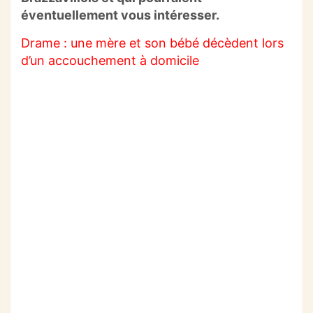
o
p
m
éventuellement vous intéresser.
o
p
Drame : une mère et son bébé décèdent lors
k
d’un accouchement à domicile