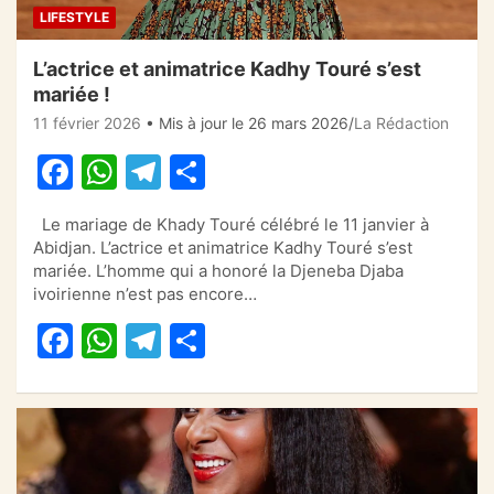
LIFESTYLE
L’actrice et animatrice Kadhy Touré s’est
mariée !
11 février 2026
• Mis à jour le 26 mars 2026
La Rédaction
F
W
T
P
a
h
el
ar
Le mariage de Khady Touré célébré le 11 janvier à
c
at
e
ta
Abidjan. L’actrice et animatrice Kadhy Touré s’est
e
s
gr
g
mariée. L’homme qui a honoré la Djeneba Djaba
ivoirienne n’est pas encore…
b
A
a
er
F
W
T
P
o
p
m
a
h
el
ar
o
p
c
at
e
ta
k
e
s
gr
g
b
A
a
er