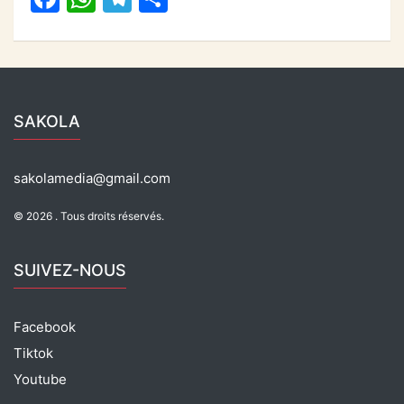
o
p
m
a
h
el
ar
o
p
c
at
e
ta
k
e
s
gr
g
b
A
a
er
SAKOLA
o
p
m
o
p
sakolamedia@gmail.com
k
© 2026 . Tous droits réservés.
SUIVEZ-NOUS
Facebook
Tiktok
Youtube