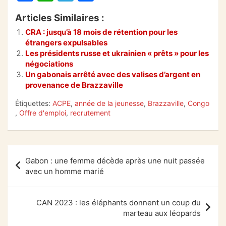
a
h
el
ar
Articles Similaires :
c
at
e
ta
CRA : jusqu’à 18 mois de rétention pour les
e
s
gr
g
étrangers expulsables
b
A
a
er
Les présidents russe et ukrainien « prêts » pour les
négociations
o
p
m
Un gabonais arrêté avec des valises d’argent en
provenance de Brazzaville
o
p
k
Étiquettes:
ACPE
,
année de la jeunesse
,
Brazzaville
,
Congo
,
Offre d'emploi
,
recrutement
Navigation
Gabon : une femme décède après une nuit passée
de
avec un homme marié
l’article
CAN 2023 : les éléphants donnent un coup du
marteau aux léopards