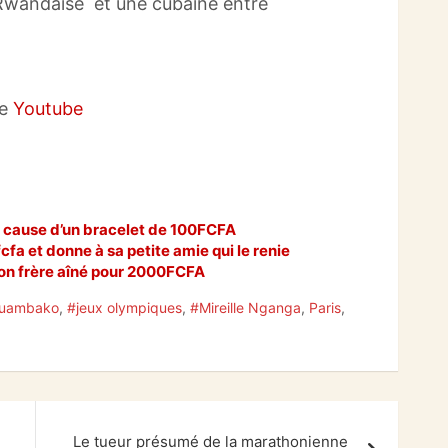
Rwandaise et une cubaine entre
ne
Youtube
à cause d’un bracelet de 100FCFA
fcfa et donne à sa petite amie qui le renie
 son frère aîné pour 2000FCFA
ouambako
,
#jeux olympiques
,
#Mireille Nganga
,
Paris
,
é
Le tueur présumé de la marathonienne