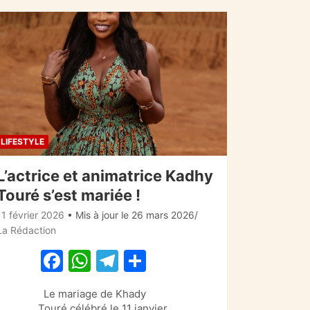
LIFESTYLE
L’actrice et animatrice Kadhy
Touré s’est mariée !
11 février 2026
• Mis à jour le 26 mars 2026
La Rédaction
F
W
T
P
a
h
el
ar
Le mariage de Khady
c
at
e
ta
Touré célébré le 11 janvier