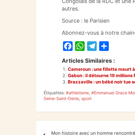
Congolais de la RDC et une 
autres.
Source : le Parisien
Abonnez-vous à notre chai
F
W
T
P
a
h
el
ar
Articles Similaires :
c
at
e
ta
Cameroun : une fillette meurt 
e
s
gr
g
Gabon : il détourne 19 millions 
b
A
a
er
Brazzaville : un bébé noir tue
o
p
m
Étiquettes:
#athletisme
,
#Emmanuel Grace M
Seine-Saint-Denis
,
sport
o
p
k
Navigation
Mon histoire avec un homme rencontr