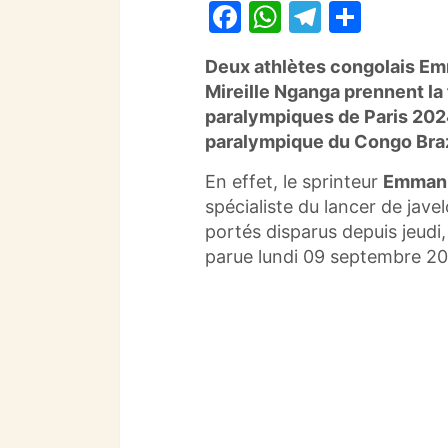
F
W
T
P
a
h
el
ar
Deux athlètes congolais
Em
c
at
e
ta
Mireille Nganga
prennent la 
e
s
gr
g
paralympiques de Paris 2024
b
A
a
er
paralympique du Congo Braz
o
p
m
En effet, le sprinteur
Emmanu
o
p
spécialiste du lancer de jave
portés disparus depuis jeudi
k
parue lundi 09 septembre 20