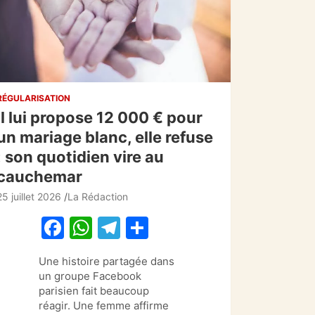
RÉGULARISATION
Il lui propose 12 000 € pour
un mariage blanc, elle refuse
: son quotidien vire au
cauchemar
25 juillet 2026
La Rédaction
F
W
T
P
a
h
el
ar
Une histoire partagée dans
c
at
e
ta
un groupe Facebook
e
s
gr
g
parisien fait beaucoup
réagir. Une femme affirme