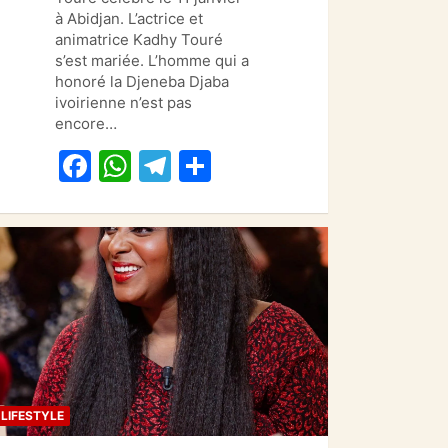
e
s
gr
g
à Abidjan. L’actrice et
animatrice Kadhy Touré
b
A
a
er
s’est mariée. L’homme qui a
o
p
m
honoré la Djeneba Djaba
ivoirienne n’est pas
o
p
encore…
k
F
W
T
P
a
h
el
ar
c
at
e
ta
e
s
gr
g
b
A
a
er
o
p
m
o
p
k
LIFESTYLE