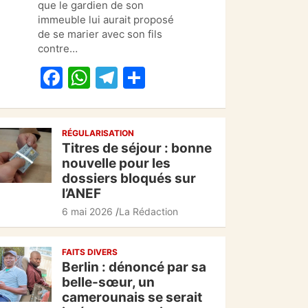
b
A
a
er
que le gardien de son
o
p
m
immeuble lui aurait proposé
de se marier avec son fils
o
p
contre…
k
F
W
T
P
a
h
el
ar
c
at
e
ta
RÉGULARISATION
e
s
gr
g
Titres de séjour : bonne
b
A
a
er
nouvelle pour les
dossiers bloqués sur
o
p
m
l’ANEF
o
p
6 mai 2026
La Rédaction
k
FAITS DIVERS
Berlin : dénoncé par sa
belle-sœur, un
camerounais se serait