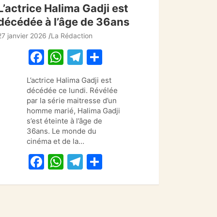
L’actrice Halima Gadji est
décédée à l’âge de 36ans
27 janvier 2026
La Rédaction
F
W
T
P
a
h
el
ar
L’actrice Halima Gadji est
c
at
e
ta
décédée ce lundi. Révélée
e
s
gr
g
par la série maitresse d’un
homme marié, Halima Gadji
b
A
a
er
s’est éteinte à l’âge de
o
p
m
36ans. Le monde du
cinéma et de la…
o
p
F
W
T
P
k
a
h
el
ar
c
at
e
ta
e
s
gr
g