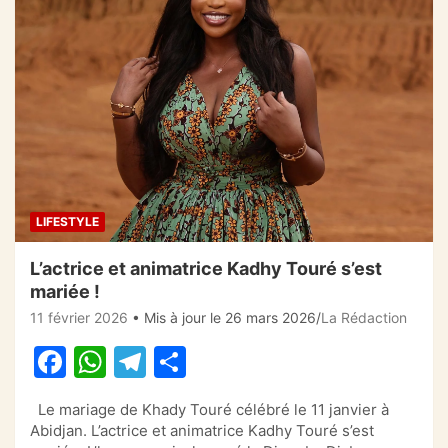
LIFESTYLE
L’actrice et animatrice Kadhy Touré s’est
mariée !
11 février 2026
• Mis à jour le 26 mars 2026
La Rédaction
F
W
T
P
a
h
el
ar
Le mariage de Khady Touré célébré le 11 janvier à
c
at
e
ta
Abidjan. L’actrice et animatrice Kadhy Touré s’est