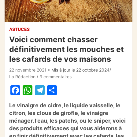
ASTUCES
Voici comment chasser
définitivement les mouches et
les cafards de vos maisons
22 novembre 2021
• Mis à jour le 22 octobre 2024
La Rédaction
3 commentaires
F
W
T
P
a
h
el
ar
Le vinaigre de cidre, le liquide vaisselle, le
c
at
e
ta
citron, les clous de girofle, le vinaigre
e
s
gr
g
ménager, l’eau, les patchs, ou le sniper, voici
b
A
a
er
des produits efficaces qui vous aiderons à
en finir définitivement avec les cafards, les