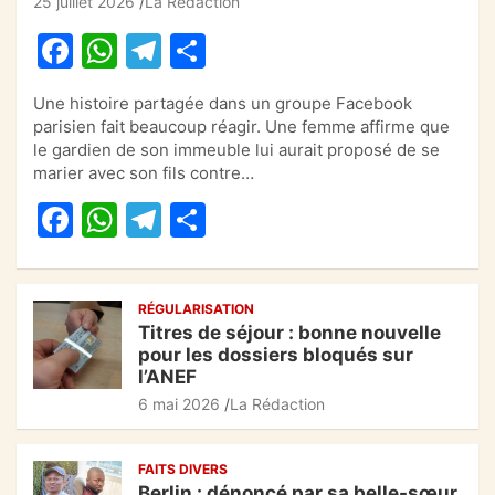
25 juillet 2026
La Rédaction
F
W
T
P
a
h
el
ar
Une histoire partagée dans un groupe Facebook
c
at
e
ta
parisien fait beaucoup réagir. Une femme affirme que
e
s
gr
g
le gardien de son immeuble lui aurait proposé de se
marier avec son fils contre…
b
A
a
er
F
W
T
P
o
p
m
a
h
el
ar
o
p
c
at
e
ta
k
RÉGULARISATION
e
s
gr
g
Titres de séjour : bonne nouvelle
b
A
a
er
pour les dossiers bloqués sur
l’ANEF
o
p
m
6 mai 2026
La Rédaction
o
p
k
FAITS DIVERS
Berlin : dénoncé par sa belle-sœur,