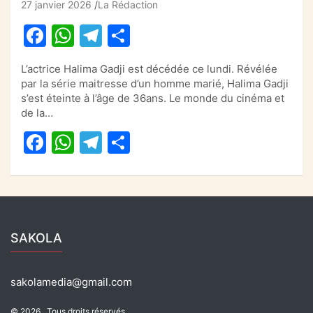
27 janvier 2026
La Rédaction
F
W
T
P
a
h
el
ar
L’actrice Halima Gadji est décédée ce lundi. Révélée
c
at
e
ta
par la série maitresse d’un homme marié, Halima Gadji
e
s
gr
g
s’est éteinte à l’âge de 36ans. Le monde du cinéma et
de la…
b
A
a
er
F
W
T
P
o
p
m
a
h
el
ar
o
p
c
at
e
ta
k
e
s
gr
g
b
A
a
er
SAKOLA
o
p
m
o
p
sakolamedia@gmail.com
k
© 2026 . Tous droits réservés.