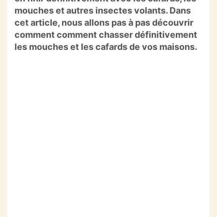
o
p
m
mouches et autres insectes volants. Dans
o
p
cet article, nous allons pas à pas découvrir
k
comment comment chasser définitivement
les mouches et les cafards de vos maisons.