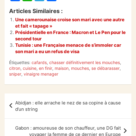
a
h
el
ar
Articles Similaires :
c
at
e
ta
Une camerounaise croise son mari avec une autre
e
s
gr
g
et fait « tapage »
b
A
a
er
Présidentielle en France : Macron et Le Pen pour le
second tour
o
p
m
Tunisie : une Française menace de s’immoler car
son mari a eu un refus de visa
o
p
k
Étiquettes:
cafards
,
chasser définitivement les mouches
,
citron
,
cuisine
,
en finir
,
maison
,
mouches
,
se débarasser
,
sniper
,
vinaigre menager
Navigation
Abidjan : elle arrache le nez de sa copine à cause
de
d’un string
l’article
Gabon : amoureuse de son chauffeur, une DG fait
voyager la femme de ce dernier en Europe